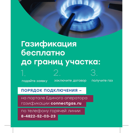
Верхневолжье
5 Авг 2026 18:07
283
От Святого Августина до кислотных рейвов:
необычная лекция об истории танцевальной
музыки
5 Авг 2026 17:07
300
Завершается обустройство трассы
Витязи — Духовщина — Белый — Нелидово в
Тверской области
5 Авг 2026 16:32
323
«Зарядка со стражем порядка»: как в Нелидово
приобщают детей к здоровому образу жизни
5 Авг 2026 16:02
302