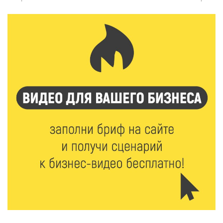
Спорт и дисциплина: транспортные полицейские
Вышнего Волочка провели зарядку для школьников
5 Авг 2026 15:56
446
Виталий Королев дал старт новым туристическим
проектам в регионе
5 Авг 2026 15:32
322
В Калининском округе отметят День
физкультурника масштабной Спартакиадой
5 Авг 2026 15:25
242
Около 2300 учащихся школ и колледжей прошли
обучение в УМЦ «Авангард» при ВУЦ ТвГТУ
5 Авг 2026 15:02
345
От детских зон до полётов на шарах: в парке