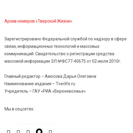
«Гришкино» готовят масштабный праздник
Архив номеров «Тверской Жизни»
5 Авг 2026 14:44
221
Россияне полюбили «раскладушки» и «книжки»
Зарегистрировано Федеральной службой по надзору в сфере
связи, информационных технологий и массовых
5 Авг 2026 14:32
331
коммуникаций. Свидетельство о регистрации средства
Топ-4 направлений: какие специальности стали
массовой информации ЭЛ №ФС77-40675 от 02 июля 2010г.
самыми популярными у абитуриентов в 2026 году
Главный редактор – Амосова Дарья Олеговна
5 Авг 2026 14:02
1086
Наименование издания – Tverlife.ru
В Введенской церкви Торжка завершился важный
Учредитель – ГАУ «РИА «Верхневолжье»
этап реставрации
Мы в соцсетях:
5 Авг 2026 13:32
370
Строки, согревающие сердце»: тверские поэты
передали сборники стихов в зону СВО