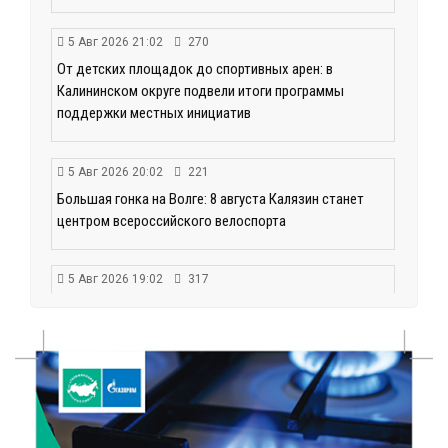
5 Авг 2026 21:02
270
От детских площадок до спортивных арен: в
Калининском округе подвели итоги программы
поддержки местных инициатив
5 Авг 2026 20:02
221
Большая гонка на Волге: 8 августа Калязин станет
центром всероссийского велоспорта
5 Авг 2026 19:02
317
Туристический азарт и командный дух: в
Максатихинском округе завершился молодёжный
фестиваль
5 Авг 2026 18:42
177
Виталий Королев: 58 пространств благоустроят в