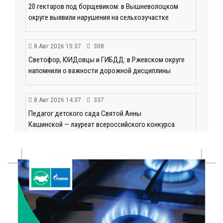
20 гектаров под борщевиком: в Вышневолоцком
округе выявили нарушения на сельхозучастке
8 Авг 2026 15:37
308
Светофор, ЮИДовцы и ГИБДД: в Ржевском округе
напомнили о важности дорожной дисциплины
8 Авг 2026 14:37
337
Педагог детского сада Святой Анны
Кашинской — лауреат всероссийского конкурса
8 Авг 2026 14:23
283
Тверские экологи сняли на видео медвежий обед
8 Авг 2026 14:14
432
Виталий Королев запустил веловолну на Волге в
Калязине