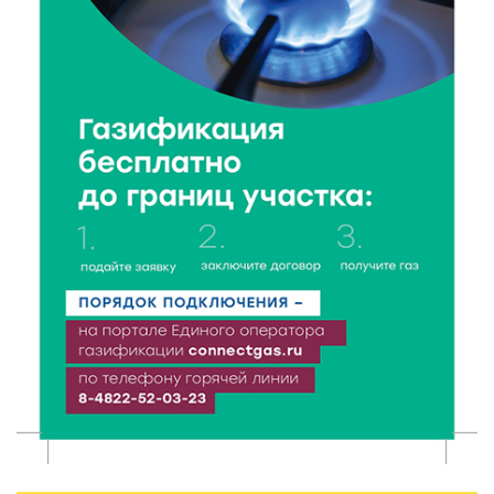
8 Авг 2026 13:37
712
Чем удивит X Международный фестиваль «Калитка»
в 2026 году?
8 Авг 2026 12:37
408
Забыл вещи в транспорте? Рассказываем, что ждёт
пассажиров по новым правилам
8 Авг 2026 12:12
1218
Более 40 миллионов на металлургию получил бизнес
Твери
8 Авг 2026 11:37
409
От теории до практики: в детских лагерях Тверской
области проходят «Дни безопасности»