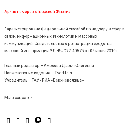
В Тверской области провели Арбузный книжный
Архив номеров «Тверской Жизни»
день
Зарегистрировано Федеральной службой по надзору в сфере
7 Авг 2026 23:02
548
связи, информационных технологий и массовых
В Тверской области стартовала четвертая смена:
коммуникаций. Свидетельство о регистрации средства
инспекторы ГИБДД напомнили школьникам
правила безопасности в автобусах
массовой информации ЭЛ №ФС77-40675 от 02 июля 2010г.
Главный редактор – Амосова Дарья Олеговна
Наименование издания – Tverlife.ru
Учредитель – ГАУ «РИА «Верхневолжье»
Мы в соцсетях: