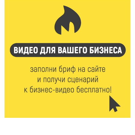
8 Авг 2026 10:37
383
Арбуз без риска: на что обратить внимание при
покупке — советы Роскачества
8 Авг 2026 10:21
847
Виталий Королев рассказал о доступном спорте
для жителей Верхневолжья
8 Авг 2026 09:18
368
«Эстафету чемпионов» провели на площади
Оленинского Дома культуры
8 Авг 2026 07:58
455
В Нелидово открылся бассейн
8 Авг 2026 05:02
441