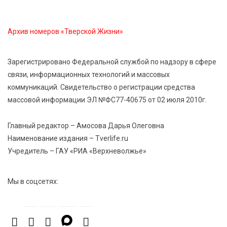
Дороги становятся лучше: в Калининском округе
продолжается масштабный ремонт
Архив номеров «Тверской Жизни»
8 Авг 2026 17:37
1118
Зарегистрировано Федеральной службой по надзору в сфере
Защита с первых дней: почему так важна
связи, информационных технологий и массовых
вакцинация новорождённых
коммуникаций. Свидетельство о регистрации средства
массовой информации ЭЛ №ФС77-40675 от 02 июля 2010г.
8 Авг 2026 17:17
1015
Виталий Королев поздравил ветерана из Твери со
Главный редактор – Амосова Дарья Олеговна
100-летием
Наименование издания – Tverlife.ru
Учредитель – ГАУ «РИА «Верхневолжье»
Мы в соцсетях: