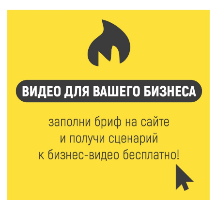
9 Авг 2026 10:10
2214
Тверские пенсионеры скажут «спасибо» интернету
9 Авг 2026 09:19
603
Виталий Королев поблагодарил волонтёров-
медиков за их добрые сердца
8 Авг 2026 20:37
546
В Твери росгвардейцы отметили День
физкультурника турниром по настольному теннису
8 Авг 2026 19:37
599
Когда тренироваться в жару: тренер дал чёткие
рекомендации по безопасным занятиям на улице
8 Авг 2026 18:37
562