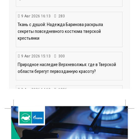
9 Авг 2026 16:13
283
Ткань с душой: Надежда Баринова раскрыла
секреты повседневного костюма тверской
крестьянки
9 Авг 2026 15:13
300
Природное наследие Верхневолжья: где в Тверской
области берегут первозданную красоту?
9 Авг 2026 14:19
1326
Тверские компании могут получить грант до 30 млн
рублей
9 Авг 2026 14:13
287
Вышневолоцкий музей раскроет малоизвестные
страницы биографии Муслима Магомаева