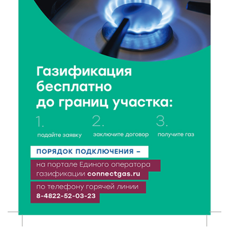
9 Авг 2026 13:13
424
Поддержка и знания: в Рамешках обсудили
тонкости грудного вскармливания
9 Авг 2026 12:13
345
От проекта к проекту: в Твери самозанятость чаще
воспринимают как временную меру
9 Авг 2026 12:12
603
Бологовские школьники доказали чистоту воздуха
в парке
9 Авг 2026 11:13
334
Гигиена и безопасность: простые меры против
паразитарных заболеваний у детей