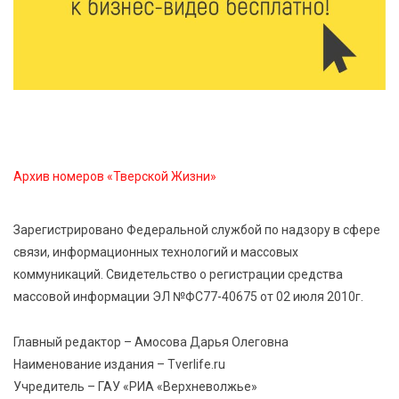
Светофор, ЮИДовцы и ГИБДД: в Ржевском округе
напомнили о важности дорожной дисциплины
8 Авг 2026 14:37
405
Педагог детского сада Святой Анны
Кашинской — лауреат всероссийского конкурса
Архив номеров «Тверской Жизни»
8 Авг 2026 14:23
343
Тверские экологи сняли на видео медвежий обед
Зарегистрировано Федеральной службой по надзору в сфере
связи, информационных технологий и массовых
8 Авг 2026 14:14
597
коммуникаций. Свидетельство о регистрации средства
Виталий Королев запустил веловолну на Волге в
Калязине
массовой информации ЭЛ №ФС77-40675 от 02 июля 2010г.
Главный редактор – Амосова Дарья Олеговна
Наименование издания – Tverlife.ru
Учредитель – ГАУ «РИА «Верхневолжье»