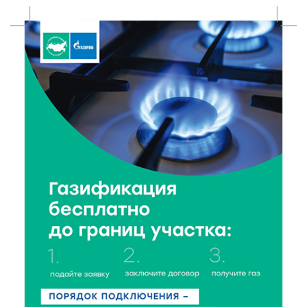
9 Авг 2026 10:10
435
Тверские пенсионеры скажут «спасибо» интернету
9 Авг 2026 09:19
114
Виталий Королев поблагодарил волонтёров-
медиков за их добрые сердца
8 Авг 2026 20:37
350
В Твери росгвардейцы отметили День
физкультурника турниром по настольному теннису
8 Авг 2026 19:37
430
Когда тренироваться в жару: тренер дал чёткие
рекомендации по безопасным занятиям на улице