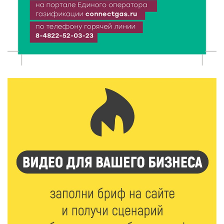
8 Авг 2026 18:37
361
Дороги становятся лучше: в Калининском округе
продолжается масштабный ремонт
8 Авг 2026 17:37
679
Защита с первых дней: почему так важна
вакцинация новорождённых
8 Авг 2026 17:17
624
Виталий Королев поздравил ветерана из Твери со
100-летием
8 Авг 2026 16:37
426
20 гектаров под борщевиком: в Вышневолоцком
округе выявили нарушения на сельхозучастке
8 Авг 2026 15:37
372