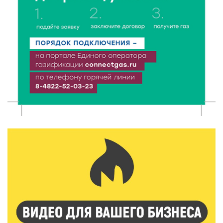
Названы первые победители программы «Земский
работник культуры» в Тверской области
7 Авг 2026 16:32
340
Без прав и лицензий: итоги проверки таксистов в
Твери
7 Авг 2026 16:02
304
Сладкая программа в Твери: дегустация мёда и
рассказ о жизни пчёл
7 Авг 2026 15:41
166
Открыт набор на программу амбассадоров для
студентов российских вузов
7 Авг 2026 15:37
170