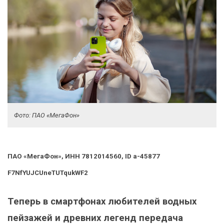
Фото: ПАО «МегаФон»
ПАО «МегаФон», ИНН 7812014560, ID a-45877
F7NfYUJCUneTUTqukWF2
Теперь в смартфонах любителей водных
пейзажей и древних легенд передача