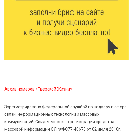
Жителям Тверской области напомнили об
опасности домашних заготовок
7 Авг 2026 15:32
188
Золотой век “Горьковки”: как А. М. Кузнецова
изменила библиотечную жизнь Верхневолжья
7 Авг 2026 15:30
166
«Россети Центр» отремонтировали почти 270
трансформаторных подстанций и более 146 км ЛЭП
в Тверской области
Архив номеров «Тверской Жизни»
7 Авг 2026 15:10
195
На Петербургском марафоне «Пушкин — Петербург»
Зарегистрировано Федеральной службой по надзору в сфере
появится новая беговая трасса для
связи, информационных технологий и массовых
профессиональных спортсменов
коммуникаций. Свидетельство о регистрации средства
массовой информации ЭЛ №ФС77-40675 от 02 июля 2010г.