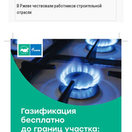
В Ржеве чествовали работников строительной
отрасли
7 Авг 2026 18:10
101
Зарядка со стражем порядка объединила детей в
«Чайке»
7 Авг 2026 18:02
291
В Нило-Столобенской пустыни началась
реставрация фасада исторической
Крестовоздвиженской церкви
7 Авг 2026 18:01
136
День арбуза отметили ребята в Андреапольском
Доме культуры
7 Авг 2026 17:02
194