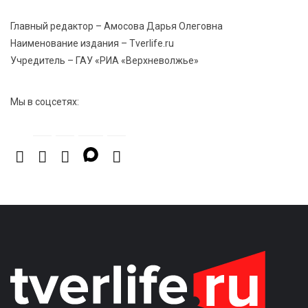
7 Авг 2026 15:02
971
От звёздочек к чемпионам: в Твери отметили
Главный редактор – Амосова Дарья Олеговна
заслуги тренеров и атлетов
Наименование издания – Tverlife.ru
Учредитель – ГАУ «РИА «Верхневолжье»
7 Авг 2026 14:46
191
Медицина стала самым популярным направлением у
Мы в соцсетях:
абитуриентов в 2026 году