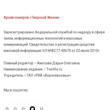
7 Авг 2026 15:10
113
Архив номеров «Тверской Жизни»
На Петербургском марафоне «Пушкин — Петербург»
появится новая беговая трасса для
профессиональных спортсменов
Зарегистрировано Федеральной службой по надзору в сфере
связи, информационных технологий и массовых
коммуникаций. Свидетельство о регистрации средства
7 Авг 2026 15:02
890
массовой информации ЭЛ №ФС77-40675 от 02 июля 2010г.
От звёздочек к чемпионам: в Твери отметили
заслуги тренеров и атлетов
Главный редактор – Амосова Дарья Олеговна
Наименование издания – Tverlife.ru
7 Авг 2026 14:46
150
Учредитель – ГАУ «РИА «Верхневолжье»
Медицина стала самым популярным направлением у
абитуриентов в 2026 году
Мы в соцсетях:
7 Авг 2026 14:31
160
От сортировки мусора до жилья для ветеранов СВО:
Владимир Васильев посетил СНТ в Твери