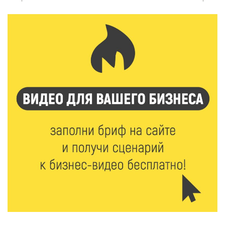
7 Авг 2026 15:41
125
Открыт набор на программу амбассадоров для
студентов российских вузов
7 Авг 2026 15:37
129
Жителям Тверской области напомнили об
опасности домашних заготовок
7 Авг 2026 15:32
148
Золотой век “Горьковки”: как А. М. Кузнецова
изменила библиотечную жизнь Верхневолжья
7 Авг 2026 15:30
123
«Россети Центр» отремонтировали почти 270
трансформаторных подстанций и более 146 км ЛЭП
в Тверской области