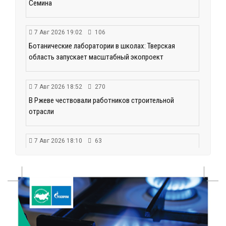
Семина
7 Авг 2026 19:02
106
Ботанические лаборатории в школах: Тверская
область запускает масштабный экопроект
7 Авг 2026 18:52
270
В Ржеве чествовали работников строительной
отрасли
7 Авг 2026 18:10
63
Зарядка со стражем порядка объединила детей в
«Чайке»
7 Авг 2026 18:02
198
В Нило-Столобенской пустыни началась
реставрация фасада исторической