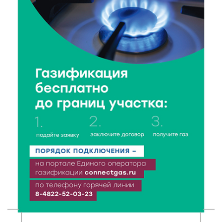
Крестовоздвиженской церкви
7 Авг 2026 18:01
96
День арбуза отметили ребята в Андреапольском
Доме культуры
7 Авг 2026 17:02
152
Названы первые победители программы «Земский
работник культуры» в Тверской области
7 Авг 2026 16:32
258
Без прав и лицензий: итоги проверки таксистов в
Твери
7 Авг 2026 16:02
223
Сладкая программа в Твери: дегустация мёда и
рассказ о жизни пчёл