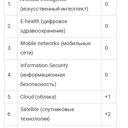
1.
0
(искусственный интеллект)
E-health (цифровое
2.
0
здравоохранение)
Mobile networks (мобильные
3.
0
сети)
Information Security
4.
(информационная
0
безопасность)
5.
Cloud (облака)
+1
Satellite (спутниковые
6.
+2
технологии)