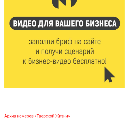
9 Авг 2026 09:19
535
Виталий Королев поблагодарил волонтёров-
медиков за их добрые сердца
8 Авг 2026 20:37
510
В Твери росгвардейцы отметили День
физкультурника турниром по настольному теннису
8 Авг 2026 19:37
558
Когда тренироваться в жару: тренер дал чёткие
рекомендации по безопасным занятиям на улице
8 Авг 2026 18:37
523
Дороги становятся лучше: в Калининском округе
продолжается масштабный ремонт
Архив номеров «Тверской Жизни»
8 Авг 2026 17:37
1034