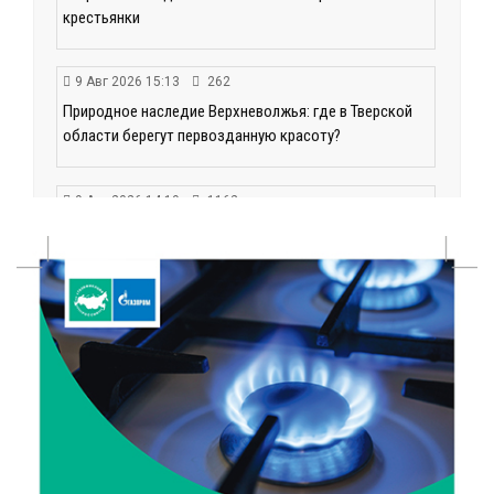
крестьянки
9 Авг 2026 15:13
262
Природное наследие Верхневолжья: где в Тверской
области берегут первозданную красоту?
9 Авг 2026 14:19
1162
Тверские компании могут получить грант до 30 млн
рублей
9 Авг 2026 14:13
260
Вышневолоцкий музей раскроет малоизвестные
страницы биографии Муслима Магомаева
9 Авг 2026 13:13
393
Поддержка и знания: в Рамешках обсудили
тонкости грудного вскармливания