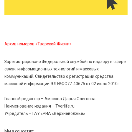
рекомендации фитнес ‑ специалиста Александра
Семина
7 Авг 2026 19:02
444
Ботанические лаборатории в школах: Тверская
область запускает масштабный экопроект
Архив номеров «Тверской Жизни»
7 Авг 2026 18:52
795
Зарегистрировано Федеральной службой по надзору в сфере
В Ржеве чествовали работников строительной
связи, информационных технологий и массовых
отрасли
коммуникаций. Свидетельство о регистрации средства
массовой информации ЭЛ №ФС77-40675 от 02 июля 2010г.
7 Авг 2026 18:10
262
Зарядка со стражем порядка объединила детей в
Главный редактор – Амосова Дарья Олеговна
«Чайке»
Наименование издания – Tverlife.ru
Учредитель – ГАУ «РИА «Верхневолжье»
Мы в соцсетях: