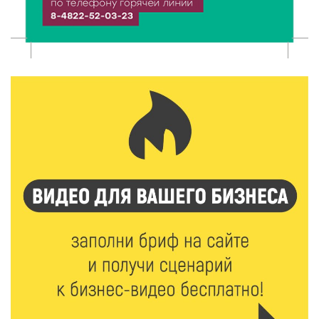
7 Авг 2026 22:32
344
Сотрудники УФСИН по Тверской области
поддержали Всероссийскую акцию ко Дню
физкультурника
7 Авг 2026 22:02
358
Новые правила РЖД: пассажиров начнут
информировать об изменениях маршрута в
цифровом формате
7 Авг 2026 21:02
505
Социальный фонд РФ представил актуальные
данные о численности пенсионеров
7 Авг 2026 20:02
393
Как питаться, чтобы мозг работал лучше: