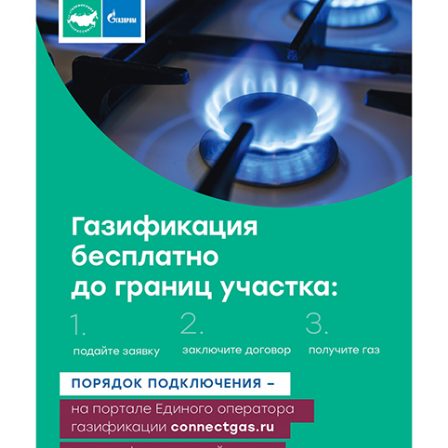
8 Авг 2026 09:18
160
«Эстафету чемпионов» провели на площади
Оленинского Дома культуры
8 Авг 2026 07:58
248
В Нелидово открылся бассейн
8 Авг 2026 05:02
258
В Тверской области провели Арбузный книжный
день
7 Авг 2026 23:02
330
В Тверской области стартовала четвертая смена:
инспекторы ГИБДД напомнили школьникам
правила безопасности в автобусах