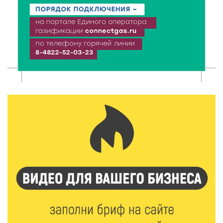
7 Авг 2026 17:02
309
Названы первые победители программы «Земский
работник культуры» в Тверской области
7 Авг 2026 16:32
532
Без прав и лицензий: итоги проверки таксистов в
Твери
7 Авг 2026 16:02
489
Сладкая программа в Твери: дегустация мёда и
рассказ о жизни пчёл
7 Авг 2026 15:41
246
Открыт набор на программу амбассадоров для
студентов российских вузов