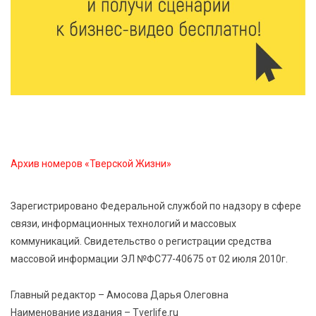
7 Авг 2026 15:37
237
Жителям Тверской области напомнили об
опасности домашних заготовок
7 Авг 2026 15:32
315
Золотой век “Горьковки”: как А. М. Кузнецова
изменила библиотечную жизнь Верхневолжья
Архив номеров «Тверской Жизни»
7 Авг 2026 15:30
290
«Россети Центр» отремонтировали почти 270
трансформаторных подстанций и более 146 км ЛЭП
Зарегистрировано Федеральной службой по надзору в сфере
в Тверской области
связи, информационных технологий и массовых
коммуникаций. Свидетельство о регистрации средства
7 Авг 2026 15:10
276
массовой информации ЭЛ №ФС77-40675 от 02 июля 2010г.
На Петербургском марафоне «Пушкин — Петербург»
появится новая беговая трасса для
Главный редактор – Амосова Дарья Олеговна
профессиональных спортсменов
Наименование издания – Tverlife.ru