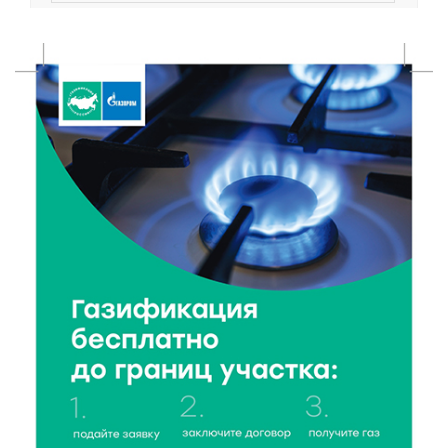
7 Авг 2026 18:52
566
В Ржеве чествовали работников строительной
отрасли
7 Авг 2026 18:10
169
Зарядка со стражем порядка объединила детей в
«Чайке»
7 Авг 2026 18:02
373
В Нило-Столобенской пустыни началась
реставрация фасада исторической
Крестовоздвиженской церкви
7 Авг 2026 18:01
270
День арбуза отметили ребята в Андреапольском
Доме культуры