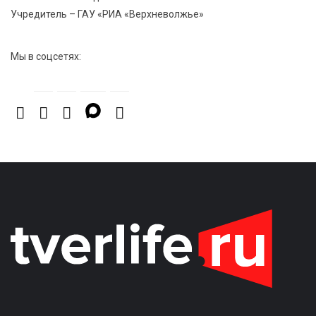
Учредитель – ГАУ «РИА «Верхневолжье»
7 Авг 2026 15:02
1147
От звёздочек к чемпионам: в Твери отметили
Мы в соцсетях:
заслуги тренеров и атлетов