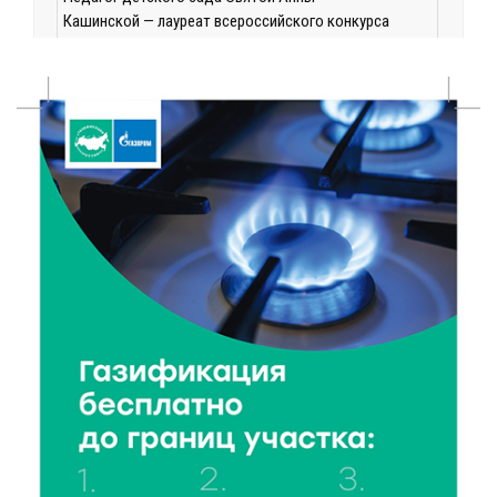
Кашинской — лауреат всероссийского конкурса
8 Авг 2026 14:23
283
Тверские экологи сняли на видео медвежий обед
8 Авг 2026 14:14
432
Виталий Королев запустил веловолну на Волге в
Калязине
8 Авг 2026 13:37
712
Чем удивит X Международный фестиваль «Калитка»
в 2026 году?
8 Авг 2026 12:37
408
Забыл вещи в транспорте? Рассказываем, что ждёт
пассажиров по новым правилам