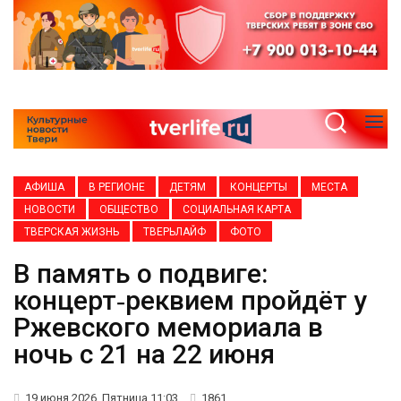
АФИША
В РЕГИОНЕ
ДЕТЯМ
КОНЦЕРТЫ
МЕСТА
НОВОСТИ
ОБЩЕСТВО
СОЦИАЛЬНАЯ КАРТА
ТВЕРСКАЯ ЖИЗНЬ
ТВЕРЬЛАЙФ
ФОТО
В память о подвиге:
концерт‑реквием пройдёт у
Ржевского мемориала в
ночь с 21 на 22 июня
19 июня 2026, Пятница 11:03
1861