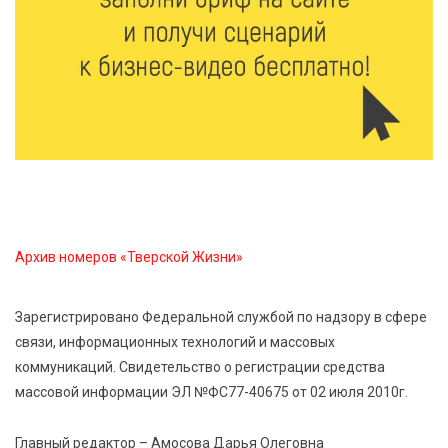
8 Авг 2026 09:18
368
«Эстафету чемпионов» провели на площади
Оленинского Дома культуры
8 Авг 2026 07:58
455
В Нелидово открылся бассейн
8 Авг 2026 05:02
441
В Тверской области провели Арбузный книжный
Архив номеров «Тверской Жизни»
день
Зарегистрировано Федеральной службой по надзору в сфере
7 Авг 2026 23:02
548
связи, информационных технологий и массовых
В Тверской области стартовала четвертая смена:
коммуникаций. Свидетельство о регистрации средства
инспекторы ГИБДД напомнили школьникам
правила безопасности в автобусах
массовой информации ЭЛ №ФС77-40675 от 02 июля 2010г.
Главный редактор – Амосова Дарья Олеговна