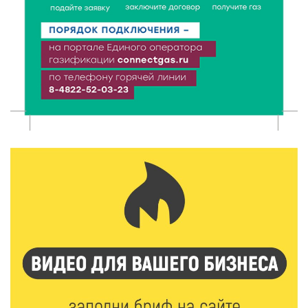
8 Авг 2026 12:12
1218
Более 40 миллионов на металлургию получил бизнес
Твери
8 Авг 2026 11:37
409
От теории до практики: в детских лагерях Тверской
области проходят «Дни безопасности»
8 Авг 2026 10:37
383
Арбуз без риска: на что обратить внимание при
покупке — советы Роскачества
8 Авг 2026 10:21
847
Виталий Королев рассказал о доступном спорте
для жителей Верхневолжья