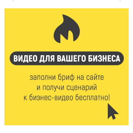
Калининские футболисты представят Тверскую
область на всероссийском марафоне «Земля
спорта»
6 Авг 2026 15:48
269
Голубев проверил школы и детсады Зубцова к 1
сентября
6 Авг 2026 15:01
143
От Твери до Москвы: выставка художника
Владимира Васильева о героях СВО проходит в РГБ
6 Авг 2026 14:55
132
В Твери создали соединения для кормовых
добавок, повышающие продуктивность
сельхозживотных