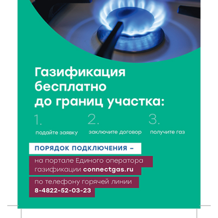
6 Авг 2026 16:37
117
Исследование: ежемесячная смена категорий
кешбэка создает волны спроса
6 Авг 2026 16:28
183
Тверские «Романтики» покорили Витебск своей
хореографией
6 Авг 2026 16:08
214
Виталий Королев наградил строителей и
анонсировал новые проекты
6 Авг 2026 16:02
89
Объем выдачи ипотеки в России вырос на 38%
6 Авг 2026 16:01
125