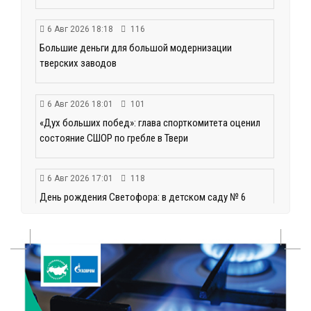
6 Авг 2026 18:18
116
Большие деньги для большой модернизации
тверских заводов
6 Авг 2026 18:01
101
«Дух больших побед»: глава спорткомитета оценил
состояние СШОР по гребле в Твери
6 Авг 2026 17:01
118
День рождения Светофора: в детском саду № 6
прошел необычный урок безопасности
6 Авг 2026 16:41
172
В Твери пройдёт дополнительный день приёма в
колледжи