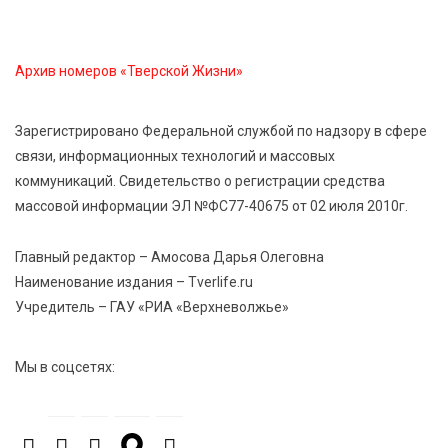
6 Авг 2026 14:01
169
Мультфильм своими руками: в Твери дети сняли
ленту по мотивам басни «Карась»
Архив номеров «Тверской Жизни»
6 Авг 2026 13:38
255
Зарегистрировано Федеральной службой по надзору в сфере
Виталий Королев: Тверская область станет
связи, информационных технологий и массовых
спортивной столицей России
коммуникаций. Свидетельство о регистрации средства
массовой информации ЭЛ №ФС77-40675 от 02 июля 2010г.
6 Авг 2026 13:02
256
Рынок труда 2026: где в Тверской области самые
Главный редактор – Амосова Дарья Олеговна
высокие зарплаты и как изменились доходы
Наименование издания – Tverlife.ru
Учредитель – ГАУ «РИА «Верхневолжье»
6 Авг 2026 12:43
3526
Водителям автобусов в Тверской области
Мы в соцсетях:
компенсируют ипотеку
6 Авг 2026 12:01
208