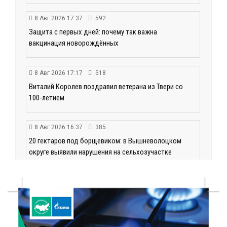
8 Авг 2026 17:37
592
Защита с первых дней: почему так важна
вакцинация новорождённых
8 Авг 2026 17:17
518
Виталий Королев поздравил ветерана из Твери со
100-летием
8 Авг 2026 16:37
385
20 гектаров под борщевиком: в Вышневолоцком
округе выявили нарушения на сельхозучастке
8 Авг 2026 15:37
331
Светофор, ЮИДовцы и ГИБДД: в Ржевском округе
напомнили о важности дорожной дисциплины