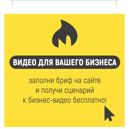
Забыл вещи в транспорте? Рассказываем, что ждёт
пассажиров по новым правилам
8 Авг 2026 12:12
1256
Более 40 миллионов на металлургию получил бизнес
Твери
8 Авг 2026 11:37
421
От теории до практики: в детских лагерях Тверской
области проходят «Дни безопасности»
8 Авг 2026 10:37
408
Арбуз без риска: на что обратить внимание при
покупке — советы Роскачества
8 Авг 2026 10:21
890
Виталий Королев рассказал о доступном спорте