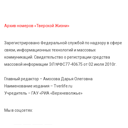
для жителей Верхневолжья
8 Авг 2026 09:18
379
Архив номеров «Тверской Жизни»
«Эстафету чемпионов» провели на площади
Оленинского Дома культуры
Зарегистрировано Федеральной службой по надзору в сфере
связи, информационных технологий и массовых
8 Авг 2026 07:58
500
коммуникаций. Свидетельство о регистрации средства
В Нелидово открылся бассейн
массовой информации ЭЛ №ФС77-40675 от 02 июля 2010г.
Главный редактор – Амосова Дарья Олеговна
Наименование издания – Tverlife.ru
Учредитель – ГАУ «РИА «Верхневолжье»
Мы в соцсетях: