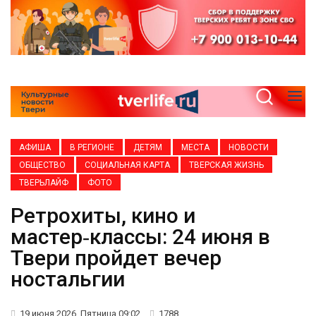
АФИША
В РЕГИОНЕ
ДЕТЯМ
МЕСТА
НОВОСТИ
ОБЩЕСТВО
СОЦИАЛЬНАЯ КАРТА
ТВЕРСКАЯ ЖИЗНЬ
ТВЕРЬЛАЙФ
ФОТО
Ретрохиты, кино и
мастер‑классы: 24 июня в
Твери пройдет вечер
ностальгии
19 июня 2026, Пятница 09:02
1788