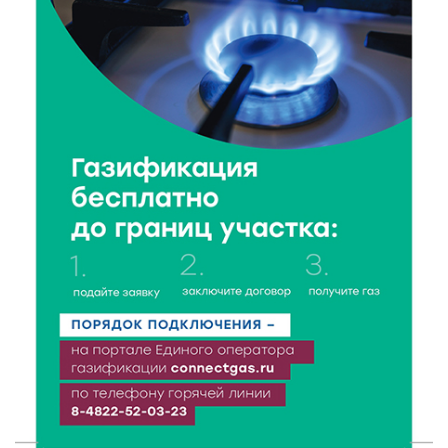
8 Авг 2026 14:37
361
Педагог детского сада Святой Анны
Кашинской — лауреат всероссийского конкурса
8 Авг 2026 14:23
299
Тверские экологи сняли на видео медвежий обед
8 Авг 2026 14:14
476
Виталий Королев запустил веловолну на Волге в
Калязине
8 Авг 2026 13:37
805
Чем удивит X Международный фестиваль «Калитка»
в 2026 году?
8 Авг 2026 12:37
452