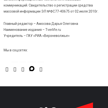
В Тверской области стартовала четвертая смена:
коммуникаций. Свидетельство о регистрации средства
инспекторы ГИБДД напомнили школьникам
правила безопасности в автобусах
массовой информации ЭЛ №ФС77-40675 от 02 июля 2010г.
Главный редактор – Амосова Дарья Олеговна
Наименование издания – Tverlife.ru
Учредитель – ГАУ «РИА «Верхневолжье»
Мы в соцсетях: