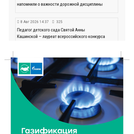
напомнили о важности дорожной дисциплины
8 Авг 2026 14:37
325
Педагог детского сада Святой Анны
Кашинской — лауреат всероссийского конкурса
8 Авг 2026 14:23
243
Тверские экологи сняли на видео медвежий обед
8 Авг 2026 14:14
397
Виталий Королев запустил веловолну на Волге в
Калязине
8 Авг 2026 13:37
623
Чем удивит X Международный фестиваль «Калитка»
в 2026 году?