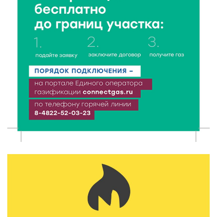
8 Авг 2026 12:37
353
Забыл вещи в транспорте? Рассказываем, что ждёт
пассажиров по новым правилам
8 Авг 2026 12:12
1165
Более 40 миллионов на металлургию получил бизнес
Твери
8 Авг 2026 11:37
384
От теории до практики: в детских лагерях Тверской
области проходят «Дни безопасности»
8 Авг 2026 10:37
360
Арбуз без риска: на что обратить внимание при
покупке — советы Роскачества