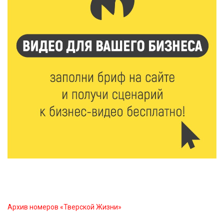
Голубев проверил школы и детсады Зубцова к 1
сентября
6 Авг 2026 15:01
183
От Твери до Москвы: выставка художника
Владимира Васильева о героях СВО проходит в РГБ
6 Авг 2026 14:55
143
В Твери создали соединения для кормовых
добавок, повышающие продуктивность
сельхозживотных
6 Авг 2026 14:01
191
Мультфильм своими руками: в Твери дети сняли
ленту по мотивам басни «Карась»
Архив номеров «Тверской Жизни»
6 Авг 2026 13:38
311