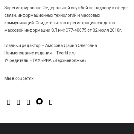
Виталий Королев: Тверская область станет
Зарегистрировано Федеральной службой по надзору в сфере
спортивной столицей России
связи, информационных технологий и массовых
коммуникаций. Свидетельство о регистрации средства
6 Авг 2026 13:02
315
массовой информации ЭЛ №ФС77-40675 от 02 июля 2010г.
Рынок труда 2026: где в Тверской области самые
высокие зарплаты и как изменились доходы
Главный редактор – Амосова Дарья Олеговна
Наименование издания – Tverlife.ru
Учредитель – ГАУ «РИА «Верхневолжье»
Мы в соцсетях: