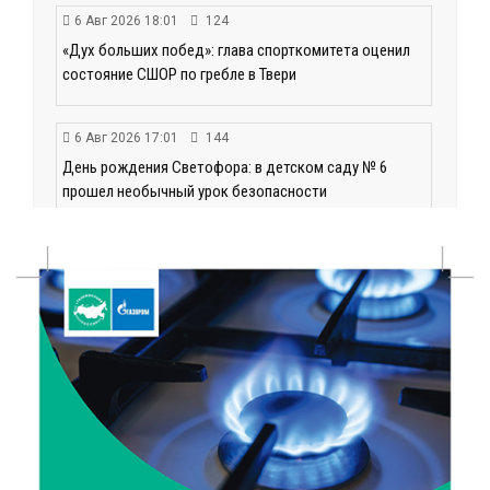
6 Авг 2026 18:01
124
«Дух больших побед»: глава спорткомитета оценил
состояние СШОР по гребле в Твери
6 Авг 2026 17:01
144
День рождения Светофора: в детском саду № 6
прошел необычный урок безопасности
6 Авг 2026 16:41
208
В Твери пройдёт дополнительный день приёма в
колледжи
6 Авг 2026 16:37
143
Исследование: ежемесячная смена категорий
кешбэка создает волны спроса