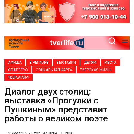
АФИША
В РЕГИОНЕ
ВЫСТАВКИ
ДЕТЯМ
МЕСТА
ОБЩЕСТВО
СОЦИАЛЬНАЯ КАРТА
ТВЕРСКАЯ ЖИЗНЬ
ТВЕРЬЛАЙФ
Диалог двух столиц:
выставка «Прогулки с
Пушкиным» представит
работы о великом поэте
26 мая 2026, Вторник 08:04
2836