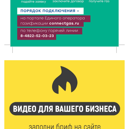
6 Авг 2026 16:08
369
Виталий Королев наградил строителей и
анонсировал новые проекты
6 Авг 2026 16:02
139
Объем выдачи ипотеки в России вырос на 38%
6 Авг 2026 16:01
176
Калининские футболисты представят Тверскую
область на всероссийском марафоне «Земля
спорта»
6 Авг 2026 15:48
423
Голубев проверил школы и детсады Зубцова к 1
сентября