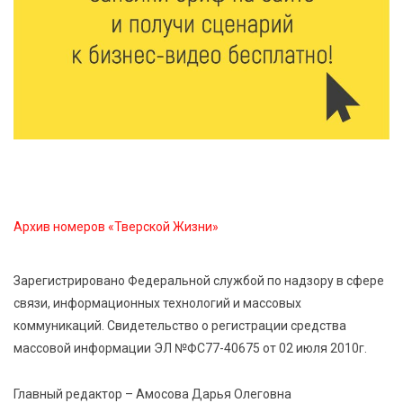
6 Авг 2026 15:01
239
От Твери до Москвы: выставка художника
Владимира Васильева о героях СВО проходит в РГБ
6 Авг 2026 14:55
223
В Твери создали соединения для кормовых
добавок, повышающие продуктивность
сельхозживотных
Архив номеров «Тверской Жизни»
6 Авг 2026 14:01
242
Мультфильм своими руками: в Твери дети сняли
Зарегистрировано Федеральной службой по надзору в сфере
ленту по мотивам басни «Карась»
связи, информационных технологий и массовых
коммуникаций. Свидетельство о регистрации средства
6 Авг 2026 13:38
371
массовой информации ЭЛ №ФС77-40675 от 02 июля 2010г.
Виталий Королев: Тверская область станет
спортивной столицей России
Главный редактор – Амосова Дарья Олеговна