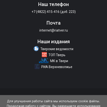
Наш телефон
+7 (4822) 415-416 (доб. 223)
Почта
internet@riatver.ru
Наши издания
Тверские ведомости
ТОП Тверь
МК в Твери
РИА Верхневолжье
О портале
Размещение рекламы
Контакты
Для улучшения работы сайта мы используем cookie файлы.
Продолжая работу с сайтом, Вы разрешаете использование
Политика конфиденциальности