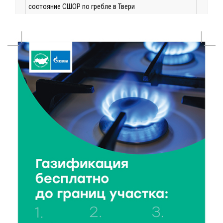
состояние СШОР по гребле в Твери
6 Авг 2026 17:01
214
День рождения Светофора: в детском саду № 6
прошел необычный урок безопасности
6 Авг 2026 16:41
322
В Твери пройдёт дополнительный день приёма в
колледжи
6 Авг 2026 16:37
212
Исследование: ежемесячная смена категорий
кешбэка создает волны спроса
6 Авг 2026 16:28
309
Тверские «Романтики» покорили Витебск своей
хореографией