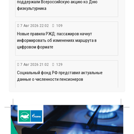
поддержали Всероссийскую акцию ко Дню
физкультурника
7 Авг 2026 22:02
109
Новые правила РЖД: пассажиров начнут
информировать об изменениях маршрута в
цифровом формате
7 Авг 2026 21:02
129
Социальный фонд РФ представил актуальные
данные о численности пенсионеров
7 Авг 2026 20:02
145
Как питаться, чтобы мозг работал лучше:
рекомендации фитнес ‑ специалиста Александра
Семина