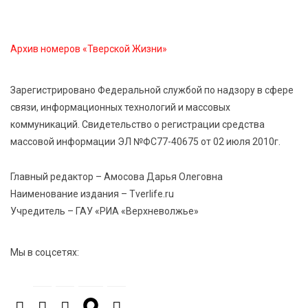
Открыт набор на программу амбассадоров для
студентов российских вузов
Архив номеров «Тверской Жизни»
7 Авг 2026 15:37
170
Жителям Тверской области напомнили об
Зарегистрировано Федеральной службой по надзору в сфере
опасности домашних заготовок
связи, информационных технологий и массовых
коммуникаций. Свидетельство о регистрации средства
массовой информации ЭЛ №ФС77-40675 от 02 июля 2010г.
7 Авг 2026 15:32
176
Золотой век “Горьковки”: как А. М. Кузнецова
изменила библиотечную жизнь Верхневолжья
Главный редактор – Амосова Дарья Олеговна
Наименование издания – Tverlife.ru
Учредитель – ГАУ «РИА «Верхневолжье»
7 Авг 2026 15:30
151
«Россети Центр» отремонтировали почти 270
трансформаторных подстанций и более 146 км ЛЭП
Мы в соцсетях:
в Тверской области
7 Авг 2026 15:10
195