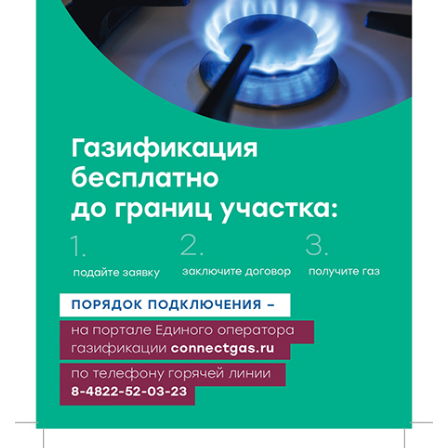
7 Авг 2026 19:02
170
Ботанические лаборатории в школах: Тверская
область запускает масштабный экопроект
7 Авг 2026 18:52
381
В Ржеве чествовали работников строительной
отрасли
7 Авг 2026 18:10
101
Зарядка со стражем порядка объединила детей в
«Чайке»
7 Авг 2026 18:02
291
В Нило-Столобенской пустыни началась
реставрация фасада исторической
Крестовоздвиженской церкви