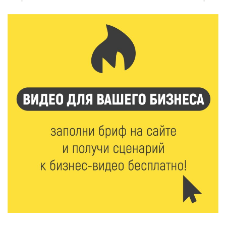
7 Авг 2026 18:01
136
День арбуза отметили ребята в Андреапольском
Доме культуры
7 Авг 2026 17:02
194
Названы первые победители программы «Земский
работник культуры» в Тверской области
7 Авг 2026 16:32
329
Без прав и лицензий: итоги проверки таксистов в
Твери
7 Авг 2026 16:02
304
Сладкая программа в Твери: дегустация мёда и
рассказ о жизни пчёл
7 Авг 2026 15:41
155