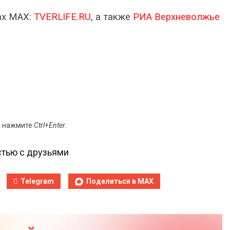
ах МАХ:
TVERLIFE.RU
, а также
РИА Верхневолжье
и нажмите
Ctrl+Enter
.
тью с друзьями
Telegram
Поделиться в MAX