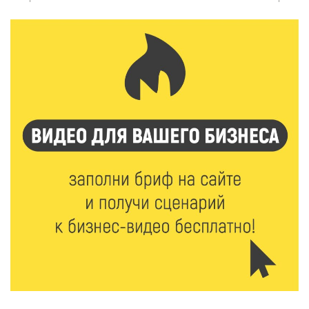
7 Авг 2026 18:01
163
День арбуза отметили ребята в Андреапольском
Доме культуры
7 Авг 2026 17:02
210
Названы первые победители программы «Земский
работник культуры» в Тверской области
7 Авг 2026 16:32
352
Без прав и лицензий: итоги проверки таксистов в
Твери
7 Авг 2026 16:02
340
Сладкая программа в Твери: дегустация мёда и
рассказ о жизни пчёл
7 Авг 2026 15:41
182