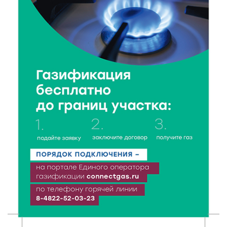
7 Авг 2026 19:02
199
Ботанические лаборатории в школах: Тверская
область запускает масштабный экопроект
7 Авг 2026 18:52
419
В Ржеве чествовали работников строительной
отрасли
7 Авг 2026 18:10
117
Зарядка со стражем порядка объединила детей в
«Чайке»
7 Авг 2026 18:02
305
В Нило-Столобенской пустыни началась
реставрация фасада исторической
Крестовоздвиженской церкви