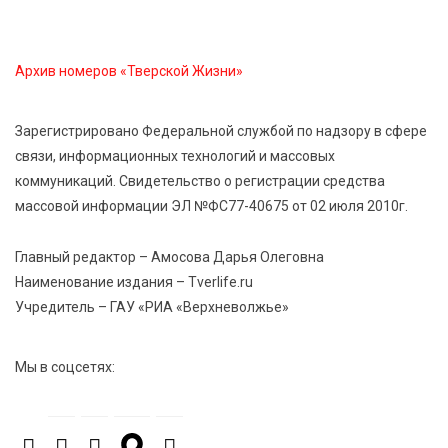
Открыт набор на программу амбассадоров для
студентов российских вузов
Архив номеров «Тверской Жизни»
7 Авг 2026 15:37
181
Жителям Тверской области напомнили об
Зарегистрировано Федеральной службой по надзору в сфере
опасности домашних заготовок
связи, информационных технологий и массовых
коммуникаций. Свидетельство о регистрации средства
массовой информации ЭЛ №ФС77-40675 от 02 июля 2010г.
7 Авг 2026 15:32
188
Золотой век “Горьковки”: как А. М. Кузнецова
изменила библиотечную жизнь Верхневолжья
Главный редактор – Амосова Дарья Олеговна
Наименование издания – Tverlife.ru
Учредитель – ГАУ «РИА «Верхневолжье»
7 Авг 2026 15:30
166
«Россети Центр» отремонтировали почти 270
трансформаторных подстанций и более 146 км ЛЭП
Мы в соцсетях:
в Тверской области
7 Авг 2026 15:10
209