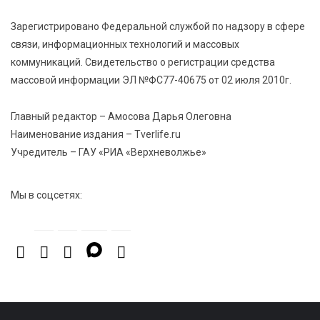
Зарегистрировано Федеральной службой по надзору в сфере
5 Авг 2026 13:13
511
связи, информационных технологий и массовых
Виталий Королев поздравил победительниц
коммуникаций. Свидетельство о регистрации средства
«Большой перемены»
массовой информации ЭЛ №ФС77-40675 от 02 июля 2010г.
5 Авг 2026 13:02
559
Главный редактор – Амосова Дарья Олеговна
Рекорд года: в июле в России продали 122,1 тыс.
Наименование издания – Tverlife.ru
новых легковых авто
Учредитель – ГАУ «РИА «Верхневолжье»
Мы в соцсетях: