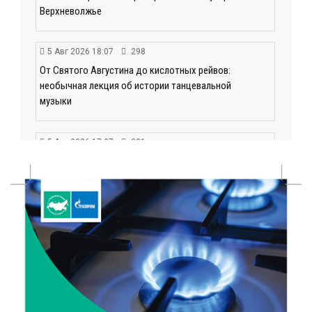
Верхневолжье
5 Авг 2026 18:07
298
От Святого Августина до кислотных рейвов:
необычная лекция об истории танцевальной
музыки
5 Авг 2026 17:07
331
Завершается обустройство трассы
Витязи — Духовщина — Белый — Нелидово в
Тверской области
5 Авг 2026 16:32
348
«Зарядка со стражем порядка»: как в Нелидово
приобщают детей к здоровому образу жизни
5 Авг 2026 16:02
302