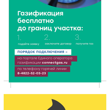
Спорт и дисциплина: транспортные полицейские
Вышнего Волочка провели зарядку для школьников
5 Авг 2026 15:56
461
Виталий Королев дал старт новым туристическим
проектам в регионе
5 Авг 2026 15:32
322
В Калининском округе отметят День
физкультурника масштабной Спартакиадой
5 Авг 2026 15:25
253
Около 2300 учащихся школ и колледжей прошли
обучение в УМЦ «Авангард» при ВУЦ ТвГТУ
5 Авг 2026 15:02
345