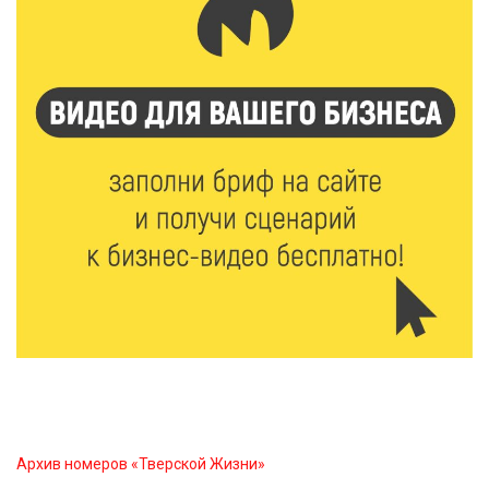
От детских зон до полётов на шарах: в парке
«Гришкино» готовят масштабный праздник
5 Авг 2026 14:44
235
Россияне полюбили «раскладушки» и «книжки»
5 Авг 2026 14:32
346
Топ-4 направлений: какие специальности стали
самыми популярными у абитуриентов в 2026 году
5 Авг 2026 14:02
1099
В Введенской церкви Торжка завершился важный
этап реставрации
5 Авг 2026 13:32
381
Строки, согревающие сердце»: тверские поэты
Архив номеров «Тверской Жизни»
передали сборники стихов в зону СВО