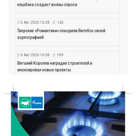
кешбэка создает волны спроса
6 Авг 2026 16:28
142
Тверские «Романтики» покорили Витебск своей
хореографией
6 Авг 2026 16:08
189
Виталий Королев наградил строителей и
анонсировал новые проекты
6 Авг 2026 16:02
74
Объем выдачи ипотеки в России вырос на 38%
6 Авг 2026 16:01
114
Калининские футболисты представят Тверскую
область на всероссийском марафоне «Земля
спорта»