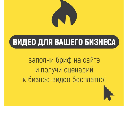
ленту по мотивам басни «Карась»
6 Авг 2026 13:38
227
Виталий Королев: Тверская область станет
спортивной столицей России
6 Авг 2026 13:02
230
Рынок труда 2026: где в Тверской области самые
высокие зарплаты и как изменились доходы
6 Авг 2026 12:43
2434
Водителям автобусов в Тверской области
компенсируют ипотеку
6 Авг 2026 12:01
166
Развитие надпрофессиональных компетенций:
студенческий актив ТвГМУ посетил культурную