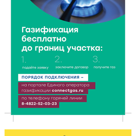
6 Авг 2026 15:48
242
Голубев проверил школы и детсады Зубцова к 1
сентября
6 Авг 2026 15:01
129
От Твери до Москвы: выставка художника
Владимира Васильева о героях СВО проходит в РГБ
6 Авг 2026 14:55
119
В Твери создали соединения для кормовых
добавок, повышающие продуктивность
сельхозживотных
6 Авг 2026 14:01
157
Мультфильм своими руками: в Твери дети сняли