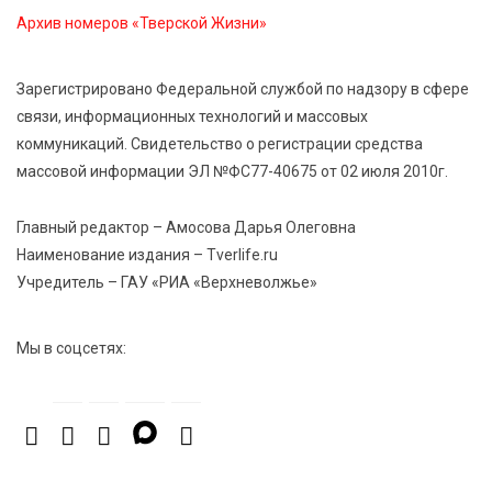
столицу России
Архив номеров «Тверской Жизни»
6 Авг 2026 11:31
277
Зарегистрировано Федеральной службой по надзору в сфере
Уйти красиво: как жители Твери расстаются с
связи, информационных технологий и массовых
работодателями
коммуникаций. Свидетельство о регистрации средства
массовой информации ЭЛ №ФС77-40675 от 02 июля 2010г.
6 Авг 2026 11:25
267
В Твери обновили отделение гнойной хирургии
Главный редактор – Амосова Дарья Олеговна
Наименование издания – Tverlife.ru
Учредитель – ГАУ «РИА «Верхневолжье»
Мы в соцсетях: