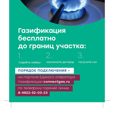
7 Авг 2026 18:10
181
Зарядка со стражем порядка объединила детей в
«Чайке»
7 Авг 2026 18:02
399
В Нило-Столобенской пустыни началась
реставрация фасада исторической
Крестовоздвиженской церкви
7 Авг 2026 18:01
283
День арбуза отметили ребята в Андреапольском
Доме культуры
7 Авг 2026 17:02
320
Названы первые победители программы «Земский
работник культуры» в Тверской области