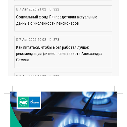
7 Авг 2026 21:02
322
Социальный фонд РФ представил актуальные
данные о численности пенсионеров
7 Авг 2026 20:02
273
Как питаться, чтобы мозг работал лучше:
рекомендации фитнес ‑ специалиста Александра
Семина
7 Авг 2026 19:02
292
Ботанические лаборатории в школах: Тверская
область запускает масштабный экопроект
7 Авг 2026 18:52
593
В Ржеве чествовали работников строительной
отрасли