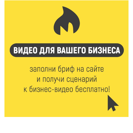
7 Авг 2026 16:32
532
Без прав и лицензий: итоги проверки таксистов в
Твери
7 Авг 2026 16:02
516
Сладкая программа в Твери: дегустация мёда и
рассказ о жизни пчёл
7 Авг 2026 15:41
274
Открыт набор на программу амбассадоров для
студентов российских вузов
7 Авг 2026 15:37
265
Жителям Тверской области напомнили об
опасности домашних заготовок