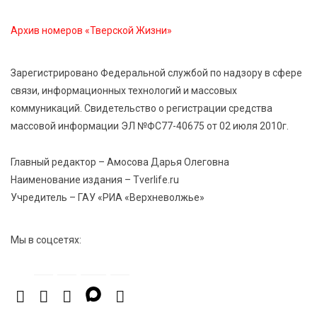
7 Авг 2026 15:32
327
Архив номеров «Тверской Жизни»
Золотой век “Горьковки”: как А. М. Кузнецова
изменила библиотечную жизнь Верхневолжья
Зарегистрировано Федеральной службой по надзору в сфере
связи, информационных технологий и массовых
7 Авг 2026 15:30
301
коммуникаций. Свидетельство о регистрации средства
«Россети Центр» отремонтировали почти 270
массовой информации ЭЛ №ФС77-40675 от 02 июля 2010г.
трансформаторных подстанций и более 146 км ЛЭП
в Тверской области
Главный редактор – Амосова Дарья Олеговна
Наименование издания – Tverlife.ru
7 Авг 2026 15:10
307
Учредитель – ГАУ «РИА «Верхневолжье»
На Петербургском марафоне «Пушкин — Петербург»
появится новая беговая трасса для
профессиональных спортсменов
Мы в соцсетях: