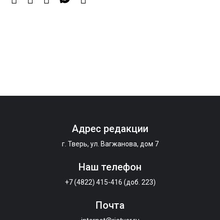
7 Авг 2026 14:02
187
Владимир Васильев получил удостоверение
кандидата в депутаты Госдумы IX созыва
7 Авг 2026 13:32
296
В Старице состоится бесплатный фестиваль
авиамоделей
Адрес редакции
г. Тверь, ул. Вагжанова, дом 7
Наш телефон
+7 (4822) 415-416 (доб. 223)
Почта