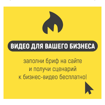
7 Авг 2026 15:41
141
Открыт набор на программу амбассадоров для
студентов российских вузов
7 Авг 2026 15:37
143
Жителям Тверской области напомнили об
опасности домашних заготовок
7 Авг 2026 15:32
164
Золотой век “Горьковки”: как А. М. Кузнецова
изменила библиотечную жизнь Верхневолжья
7 Авг 2026 15:30
137
«Россети Центр» отремонтировали почти 270
трансформаторных подстанций и более 146 км ЛЭП
в Тверской области