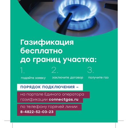
Крестовоздвиженской церкви
7 Авг 2026 18:01
109
День арбуза отметили ребята в Андреапольском
Доме культуры
7 Авг 2026 17:02
168
Названы первые победители программы «Земский
работник культуры» в Тверской области
7 Авг 2026 16:32
287
Без прав и лицензий: итоги проверки таксистов в
Твери
7 Авг 2026 16:02
254
Сладкая программа в Твери: дегустация мёда и
рассказ о жизни пчёл