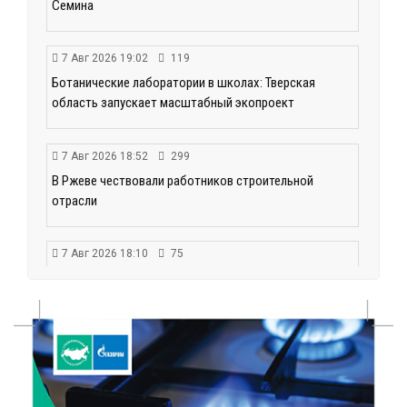
Семина
7 Авг 2026 19:02
119
Ботанические лаборатории в школах: Тверская
область запускает масштабный экопроект
7 Авг 2026 18:52
299
В Ржеве чествовали работников строительной
отрасли
7 Авг 2026 18:10
75
Зарядка со стражем порядка объединила детей в
«Чайке»
7 Авг 2026 18:02
261
В Нило-Столобенской пустыни началась
реставрация фасада исторической