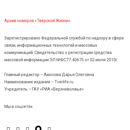
7 Авг 2026 15:10
126
Архив номеров «Тверской Жизни»
На Петербургском марафоне «Пушкин — Петербург»
появится новая беговая трасса для
профессиональных спортсменов
Зарегистрировано Федеральной службой по надзору в сфере
связи, информационных технологий и массовых
коммуникаций. Свидетельство о регистрации средства
7 Авг 2026 15:02
919
массовой информации ЭЛ №ФС77-40675 от 02 июля 2010г.
От звёздочек к чемпионам: в Твери отметили
заслуги тренеров и атлетов
Главный редактор – Амосова Дарья Олеговна
Наименование издания – Tverlife.ru
7 Авг 2026 14:46
161
Учредитель – ГАУ «РИА «Верхневолжье»
Медицина стала самым популярным направлением у
абитуриентов в 2026 году
Мы в соцсетях:
7 Авг 2026 14:31
172
От сортировки мусора до жилья для ветеранов СВО:
Владимир Васильев посетил СНТ в Твери