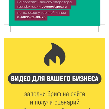
Более 40 миллионов на металлургию получил бизнес
Твери
8 Авг 2026 11:37
342
От теории до практики: в детских лагерях Тверской
области проходят «Дни безопасности»
8 Авг 2026 10:37
305
Арбуз без риска: на что обратить внимание при
покупке — советы Роскачества
8 Авг 2026 10:21
483
Виталий Королев рассказал о доступном спорте
для жителей Верхневолжья
8 Авг 2026 09:18
282
«Эстафету чемпионов» провели на площади