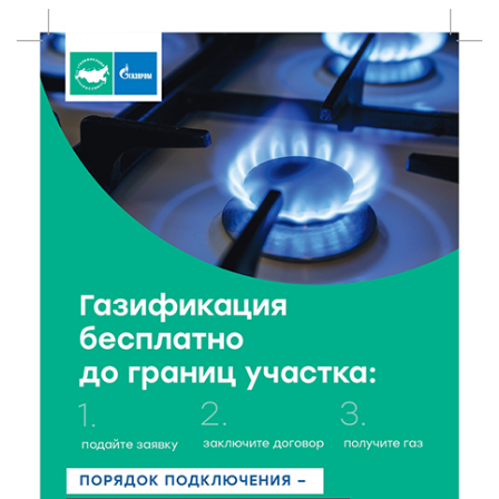
8 Авг 2026 14:23
202
Тверские экологи сняли на видео медвежий обед
8 Авг 2026 14:14
314
Виталий Королев запустил веловолну на Волге в
Калязине
8 Авг 2026 13:37
523
Чем удивит X Международный фестиваль «Калитка»
в 2026 году?
8 Авг 2026 12:37
308
Забыл вещи в транспорте? Рассказываем, что ждёт
пассажиров по новым правилам
8 Авг 2026 12:12
931