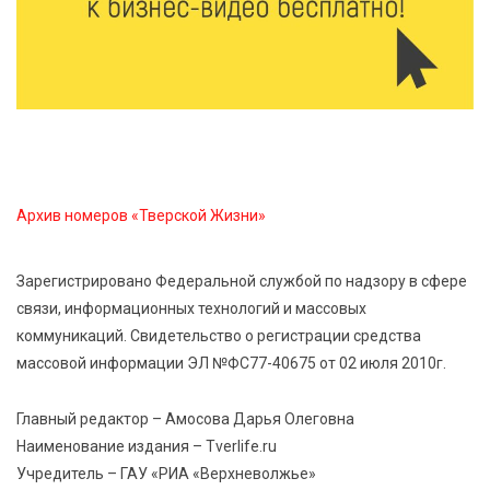
Оленинского Дома культуры
8 Авг 2026 07:58
399
В Нелидово открылся бассейн
8 Авг 2026 05:02
374
В Тверской области провели Арбузный книжный
Архив номеров «Тверской Жизни»
день
Зарегистрировано Федеральной службой по надзору в сфере
7 Авг 2026 23:02
473
связи, информационных технологий и массовых
В Тверской области стартовала четвертая смена:
коммуникаций. Свидетельство о регистрации средства
инспекторы ГИБДД напомнили школьникам
правила безопасности в автобусах
массовой информации ЭЛ №ФС77-40675 от 02 июля 2010г.
Главный редактор – Амосова Дарья Олеговна
Наименование издания – Tverlife.ru
Учредитель – ГАУ «РИА «Верхневолжье»