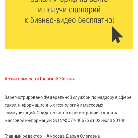
6 Авг 2026 15:01
325
От Твери до Москвы: выставка художника
Владимира Васильева о героях СВО проходит в РГБ
6 Авг 2026 14:55
300
В Твери создали соединения для кормовых
добавок, повышающие продуктивность
сельхозживотных
Архив номеров «Тверской Жизни»
6 Авг 2026 14:01
298
Мультфильм своими руками: в Твери дети сняли
Зарегистрировано Федеральной службой по надзору в сфере
ленту по мотивам басни «Карась»
связи, информационных технологий и массовых
коммуникаций. Свидетельство о регистрации средства
6 Авг 2026 13:38
428
массовой информации ЭЛ №ФС77-40675 от 02 июля 2010г.
Виталий Королев: Тверская область станет
спортивной столицей России
Главный редактор – Амосова Дарья Олеговна