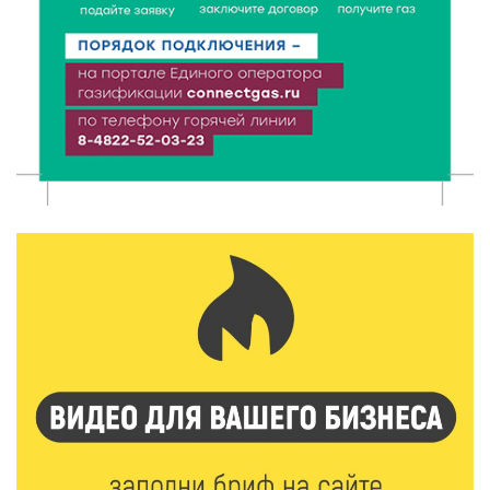
6 Авг 2026 16:08
519
Виталий Королев наградил строителей и
анонсировал новые проекты
6 Авг 2026 16:02
232
Объем выдачи ипотеки в России вырос на 38%
6 Авг 2026 16:01
255
Калининские футболисты представят Тверскую
область на всероссийском марафоне «Земля
спорта»
6 Авг 2026 15:48
581
Голубев проверил школы и детсады Зубцова к 1
сентября