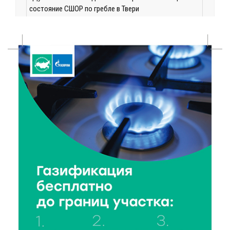
состояние СШОР по гребле в Твери
6 Авг 2026 17:01
297
День рождения Светофора: в детском саду № 6
прошел необычный урок безопасности
6 Авг 2026 16:41
471
В Твери пройдёт дополнительный день приёма в
колледжи
6 Авг 2026 16:37
281
Исследование: ежемесячная смена категорий
кешбэка создает волны спроса
6 Авг 2026 16:28
432
Тверские «Романтики» покорили Витебск своей
хореографией