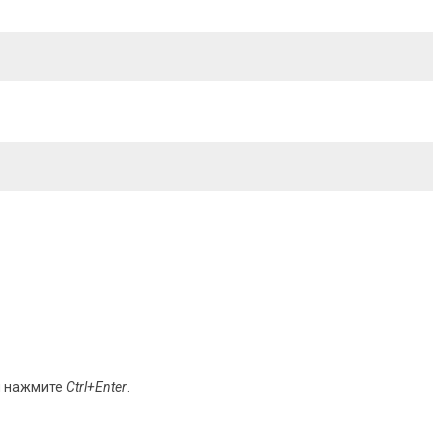
и нажмите
Ctrl+Enter
.