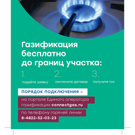
Как питаться, чтобы мозг работал лучше:
рекомендации фитнес ‑ специалиста Александра
Семина
7 Авг 2026 19:02
281
Ботанические лаборатории в школах: Тверская
область запускает масштабный экопроект
7 Авг 2026 18:52
539
В Ржеве чествовали работников строительной
отрасли
7 Авг 2026 18:10
169
Зарядка со стражем порядка объединила детей в
«Чайке»
7 Авг 2026 18:02
373