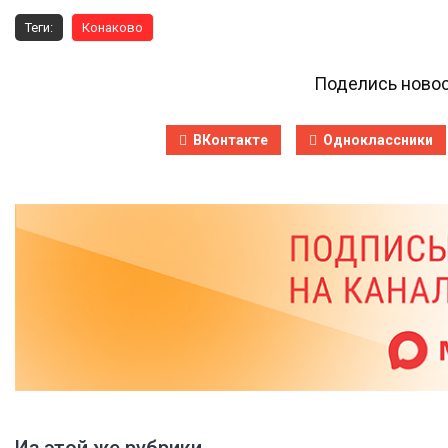
Теги:
Конаково
Поделись новос
ВКонтакте
Одноклассники
Из этой же рубрики