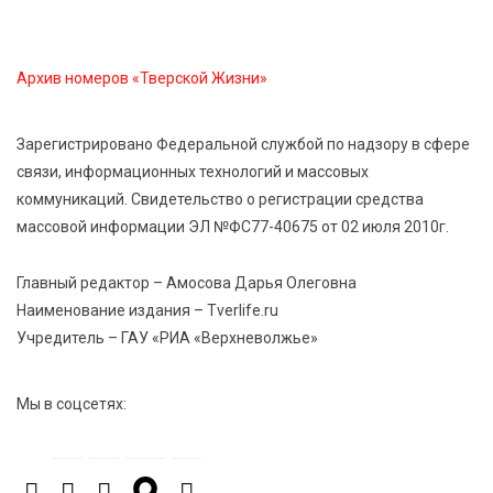
Сладкая программа в Твери: дегустация мёда и
рассказ о жизни пчёл
Архив номеров «Тверской Жизни»
7 Авг 2026 15:41
246
Открыт набор на программу амбассадоров для
Зарегистрировано Федеральной службой по надзору в сфере
студентов российских вузов
связи, информационных технологий и массовых
коммуникаций. Свидетельство о регистрации средства
массовой информации ЭЛ №ФС77-40675 от 02 июля 2010г.
7 Авг 2026 15:37
237
Жителям Тверской области напомнили об
опасности домашних заготовок
Главный редактор – Амосова Дарья Олеговна
Наименование издания – Tverlife.ru
Учредитель – ГАУ «РИА «Верхневолжье»
7 Авг 2026 15:32
315
Золотой век “Горьковки”: как А. М. Кузнецова
изменила библиотечную жизнь Верхневолжья
Мы в соцсетях:
7 Авг 2026 15:30
290
«Россети Центр» отремонтировали почти 270