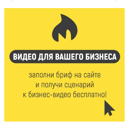
В Нило-Столобенской пустыни началась
реставрация фасада исторической
Крестовоздвиженской церкви
7 Авг 2026 18:01
270
День арбуза отметили ребята в Андреапольском
Доме культуры
7 Авг 2026 17:02
298
Названы первые победители программы «Земский
работник культуры» в Тверской области
7 Авг 2026 16:32
502
Без прав и лицензий: итоги проверки таксистов в
Твери
7 Авг 2026 16:02
477