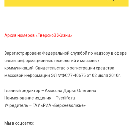
8 Авг 2026 18:37
562
Дороги становятся лучше: в Калининском округе
продолжается масштабный ремонт
Архив номеров «Тверской Жизни»
8 Авг 2026 17:37
1118
Зарегистрировано Федеральной службой по надзору в сфере
Защита с первых дней: почему так важна
связи, информационных технологий и массовых
вакцинация новорождённых
коммуникаций. Свидетельство о регистрации средства
массовой информации ЭЛ №ФС77-40675 от 02 июля 2010г.
8 Авг 2026 17:17
1015
Виталий Королев поздравил ветерана из Твери со
Главный редактор – Амосова Дарья Олеговна
100-летием
Наименование издания – Tverlife.ru
Учредитель – ГАУ «РИА «Верхневолжье»
Мы в соцсетях: