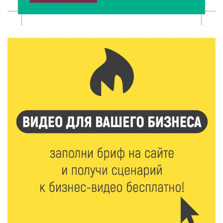
Гигиена и безопасность: простые меры против
паразитарных заболеваний у детей
9 Авг 2026 10:10
2242
Тверские пенсионеры скажут «спасибо» интернету
9 Авг 2026 09:19
603
Виталий Королев поблагодарил волонтёров-
медиков за их добрые сердца
8 Авг 2026 20:37
546
В Твери росгвардейцы отметили День
физкультурника турниром по настольному теннису
8 Авг 2026 19:37
599
Когда тренироваться в жару: тренер дал чёткие
рекомендации по безопасным занятиям на улице