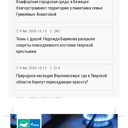
Комфортная городская среда: в Бежецке
благоустраивают территорию у памятника семье
Гумилёвых-Ахматовой
9 Авг 2026 16:13
283
Ткань с душой: Надежда Баринова раскрыла
секреты повседневного костюма тверской
крестьянки
9 Авг 2026 15:13
314
Природное наследие Верхневолжья: где в Тверской
области берегут первозданную красоту?
9 Авг 2026 14:19
1326
Тверские компании могут получить грант до 30 млн
рублей