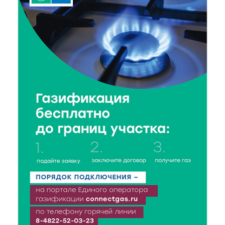
9 Авг 2026 14:13
287
Вышневолоцкий музей раскроет малоизвестные
страницы биографии Муслима Магомаева
9 Авг 2026 13:13
424
Поддержка и знания: в Рамешках обсудили
тонкости грудного вскармливания
9 Авг 2026 12:13
345
От проекта к проекту: в Твери самозанятость чаще
воспринимают как временную меру
9 Авг 2026 12:12
603
Бологовские школьники доказали чистоту воздуха
в парке
9 Авг 2026 11:13
334