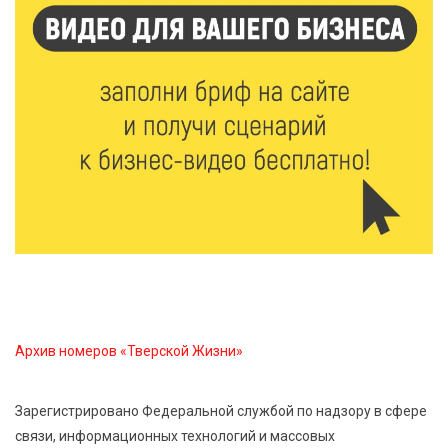
6 Авг 2026 15:48
581
Голубев проверил школы и детсады Зубцова к 1
сентября
6 Авг 2026 15:01
325
От Твери до Москвы: выставка художника
Владимира Васильева о героях СВО проходит в РГБ
6 Авг 2026 14:55
300
В Твери создали соединения для кормовых
добавок, повышающие продуктивность
сельхозживотных
Архив номеров «Тверской Жизни»
6 Авг 2026 14:01
298
Мультфильм своими руками: в Твери дети сняли
Зарегистрировано Федеральной службой по надзору в сфере
ленту по мотивам басни «Карась»
связи, информационных технологий и массовых