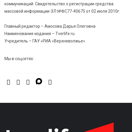
коммуникаций. Свидетельство о регистрации средства
6 Авг 2026 13:38
428
массовой информации ЭЛ №ФС77-40675 от 02 июля 2010г.
Виталий Королев: Тверская область станет
спортивной столицей России
Главный редактор – Амосова Дарья Олеговна
Наименование издания – Tverlife.ru
Учредитель – ГАУ «РИА «Верхневолжье»
Мы в соцсетях: