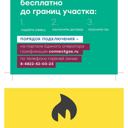
6 Авг 2026 16:28
432
Тверские «Романтики» покорили Витебск своей
хореографией
6 Авг 2026 16:08
519
Виталий Королев наградил строителей и
анонсировал новые проекты
6 Авг 2026 16:02
232
Объем выдачи ипотеки в России вырос на 38%
6 Авг 2026 16:01
255
Калининские футболисты представят Тверскую
область на всероссийском марафоне «Земля
спорта»