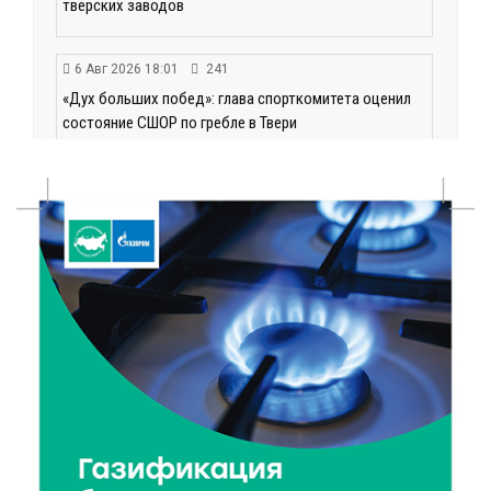
тверских заводов
6 Авг 2026 18:01
241
«Дух больших побед»: глава спорткомитета оценил
состояние СШОР по гребле в Твери
6 Авг 2026 17:01
297
День рождения Светофора: в детском саду № 6
прошел необычный урок безопасности
6 Авг 2026 16:41
471
В Твери пройдёт дополнительный день приёма в
колледжи
6 Авг 2026 16:37
281
Исследование: ежемесячная смена категорий
кешбэка создает волны спроса