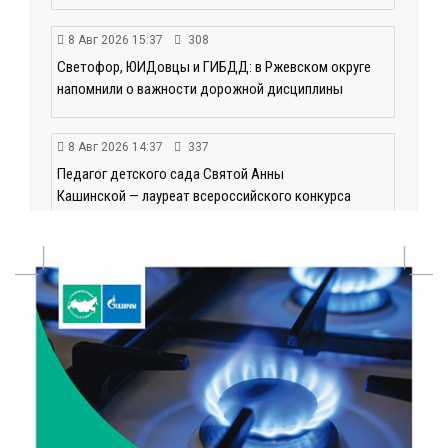
8 Авг 2026 15:37
308
Светофор, ЮИДовцы и ГИБДД: в Ржевском округе
напомнили о важности дорожной дисциплины
8 Авг 2026 14:37
337
Педагог детского сада Святой Анны
Кашинской — лауреат всероссийского конкурса
8 Авг 2026 14:23
271
Тверские экологи сняли на видео медвежий обед
8 Авг 2026 14:14
432
Виталий Королев запустил веловолну на Волге в
Калязине
8 Авг 2026 13:37
712