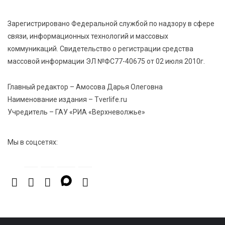
Зарегистрировано Федеральной службой по надзору в сфере
7 Авг 2026 23:02
548
связи, информационных технологий и массовых
В Тверской области стартовала четвертая смена:
коммуникаций. Свидетельство о регистрации средства
инспекторы ГИБДД напомнили школьникам
правила безопасности в автобусах
массовой информации ЭЛ №ФС77-40675 от 02 июля 2010г.
Главный редактор – Амосова Дарья Олеговна
Наименование издания – Tverlife.ru
Учредитель – ГАУ «РИА «Верхневолжье»
Мы в соцсетях: