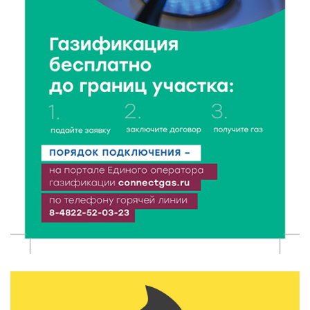
Чем удивит X Международный фестиваль «Калитка»
в 2026 году?
8 Авг 2026 12:37
408
Забыл вещи в транспорте? Рассказываем, что ждёт
пассажиров по новым правилам
8 Авг 2026 12:12
1218
Более 40 миллионов на металлургию получил бизнес
Твери
8 Авг 2026 11:37
409
От теории до практики: в детских лагерях Тверской
области проходят «Дни безопасности»
8 Авг 2026 10:37
383