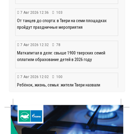
7 Авг 2026 12:36
103
От танцев до спорта: в Твери на семи площадках
пройдут праздничные мероприятия
7 Авг 2026 12:32
78
Маткапитал в деле: свыше 1900 тверских семей
оплатили образование детей в 2026 году
7 Авг 2026 12:02
100
Ребёнок, жизнь, семья: жители Твери назвали
главные подарки в своей жизни
7 Авг 2026 11:44
105
Виталий Королев увеличил выплату контрактникам
до 2,5 миллиона рублей