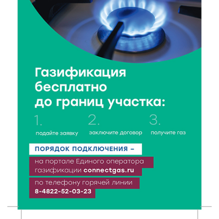
7 Авг 2026 11:33
272
Новые профессии открывают тверичам путь к
карьерному росту
7 Авг 2026 11:32
116
Спрос растёт: жители других регионов активнее
оформляют недвижимость в Тверской области
7 Авг 2026 11:17
47
Энергетики «Тверьэнерго» готовятся к ухудшению
погодных условий
7 Авг 2026 11:01
118
Оловянные солдатики и реликвии прошлого: что
можно увидеть на новой выставке в Торжке