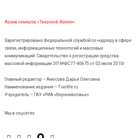
“Посольство Дружбы” стартовало в Твери:
школьники из Твери и Палестины объединились
ради диалога культур
Архив номеров «Тверской Жизни»
7 Авг 2026 09:02
175
Зарегистрировано Федеральной службой по надзору в сфере
От зарядки до ПДД: как в Твери детям прививают
связи, информационных технологий и массовых
здоровый образ жизни и навыки дорожной
коммуникаций. Свидетельство о регистрации средства
безопасности
массовой информации ЭЛ №ФС77-40675 от 02 июля 2010г.
6 Авг 2026 23:07
407
Главный редактор – Амосова Дарья Олеговна
От ливней к ясным дням: как изменится погода в
Наименование издания – Tverlife.ru
Твери в начале августа
Учредитель – ГАУ «РИА «Верхневолжье»
6 Авг 2026 22:02
401
Мы в соцсетях:
В Твери прошла акция «Светлячок»: как сделать
ребенка видимым для водителей в любую погоду