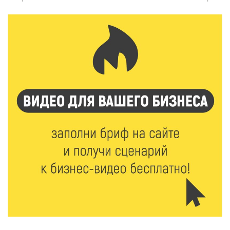
7 Авг 2026 10:59
195
В Тверской области 7 августа ожидаются ливни,
грозы и сильный ветер
7 Авг 2026 10:56
104
Юные таланты Твери могут вписать свои семьи в
историю России
7 Авг 2026 10:32
118
«Сказки леса» в Кимрах: новая выставка
раскрывает красоту заповедных уголков России
7 Авг 2026 10:02
103
День физкультурника в Тверской области: где и
какие спортивные события пройдут в выходные
7 Авг 2026 09:32
203