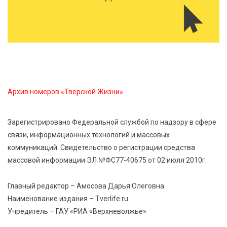
7 Авг 2026 12:02
144
Ребёнок, жизнь, семья: жители Твери назвали
главные подарки в своей жизни
7 Авг 2026 11:44
233
Виталий Королев увеличил выплату контрактникам
до 2,5 миллиона рублей
Архив номеров «Тверской Жизни»
7 Авг 2026 11:33
898
Зарегистрировано Федеральной службой по надзору в сфере
Новые профессии открывают тверичам путь к
связи, информационных технологий и массовых
карьерному росту
коммуникаций. Свидетельство о регистрации средства
массовой информации ЭЛ №ФС77-40675 от 02 июля 2010г.
7 Авг 2026 11:32
186
Спрос растёт: жители других регионов активнее
Главный редактор – Амосова Дарья Олеговна
оформляют недвижимость в Тверской области
Наименование издания – Tverlife.ru
Учредитель – ГАУ «РИА «Верхневолжье»