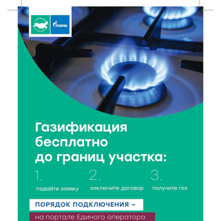
7 Авг 2026 15:02
466
От звёздочек к чемпионам: в Твери отметили
заслуги тренеров и атлетов
7 Авг 2026 14:46
80
Медицина стала самым популярным направлением у
абитуриентов в 2026 году
7 Авг 2026 14:31
117
От сортировки мусора до жилья для ветеранов СВО:
Владимир Васильев посетил СНТ в Твери
7 Авг 2026 14:02
127
Владимир Васильев получил удостоверение
кандидата в депутаты Госдумы IX созыва