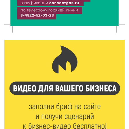
7 Авг 2026 13:32
165
В Старице состоится бесплатный фестиваль
авиамоделей
7 Авг 2026 13:02
162
Как уберечься от клещей: рекомендации
Роспотребнадзора и текущая статистика
7 Авг 2026 12:36
216
От танцев до спорта: в Твери на семи площадках
пройдут праздничные мероприятия
7 Авг 2026 12:32
147
Маткапитал в деле: свыше 1900 тверских семей
оплатили образование детей в 2026 году