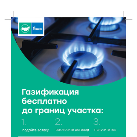
8 Авг 2026 14:23
175
Тверские экологи сняли на видео медвежий обед
8 Авг 2026 14:14
226
Виталий Королев запустил веловолну на Волге в
Калязине
8 Авг 2026 13:37
447
Чем удивит X Международный фестиваль «Калитка»
в 2026 году?
8 Авг 2026 12:37
252
Забыл вещи в транспорте? Рассказываем, что ждёт
пассажиров по новым правилам