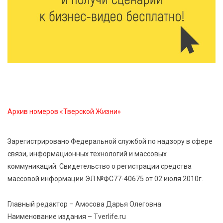
«Эстафету чемпионов» провели на площади
Оленинского Дома культуры
8 Авг 2026 07:58
355
В Нелидово открылся бассейн
8 Авг 2026 05:02
347
В Тверской области провели Арбузный книжный
Архив номеров «Тверской Жизни»
день
Зарегистрировано Федеральной службой по надзору в сфере
7 Авг 2026 23:02
429
связи, информационных технологий и массовых
В Тверской области стартовала четвертая смена:
коммуникаций. Свидетельство о регистрации средства
инспекторы ГИБДД напомнили школьникам
правила безопасности в автобусах
массовой информации ЭЛ №ФС77-40675 от 02 июля 2010г.
Главный редактор – Амосова Дарья Олеговна
Наименование издания – Tverlife.ru