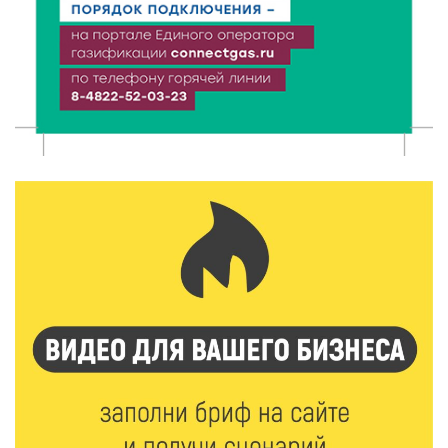
8 Авг 2026 12:12
671
Более 40 миллионов на металлургию получил бизнес
Твери
8 Авг 2026 11:37
319
От теории до практики: в детских лагерях Тверской
области проходят «Дни безопасности»
8 Авг 2026 10:37
279
Арбуз без риска: на что обратить внимание при
покупке — советы Роскачества
8 Авг 2026 10:21
387
Виталий Королев рассказал о доступном спорте
для жителей Верхневолжья
8 Авг 2026 09:18
256