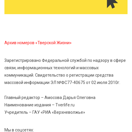
8 Авг 2026 07:58
442
В Нелидово открылся бассейн
8 Авг 2026 05:02
414
В Тверской области провели Арбузный книжный
Архив номеров «Тверской Жизни»
день
Зарегистрировано Федеральной службой по надзору в сфере
7 Авг 2026 23:02
535
связи, информационных технологий и массовых
В Тверской области стартовала четвертая смена:
коммуникаций. Свидетельство о регистрации средства
инспекторы ГИБДД напомнили школьникам
правила безопасности в автобусах
массовой информации ЭЛ №ФС77-40675 от 02 июля 2010г.
Главный редактор – Амосова Дарья Олеговна
Наименование издания – Tverlife.ru
Учредитель – ГАУ «РИА «Верхневолжье»
Мы в соцсетях: