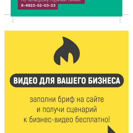
8 Авг 2026 11:37
384
От теории до практики: в детских лагерях Тверской
области проходят «Дни безопасности»
8 Авг 2026 10:37
360
Арбуз без риска: на что обратить внимание при
покупке — советы Роскачества
8 Авг 2026 10:21
714
Виталий Королев рассказал о доступном спорте
для жителей Верхневолжья
8 Авг 2026 09:18
355
«Эстафету чемпионов» провели на площади
Оленинского Дома культуры