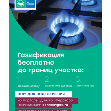
8 Авг 2026 14:14
409
Виталий Королев запустил веловолну на Волге в
Калязине
8 Авг 2026 13:37
623
Чем удивит X Международный фестиваль «Калитка»
в 2026 году?
8 Авг 2026 12:37
353
Забыл вещи в транспорте? Рассказываем, что ждёт
пассажиров по новым правилам
8 Авг 2026 12:12
1177
Более 40 миллионов на металлургию получил бизнес
Твери