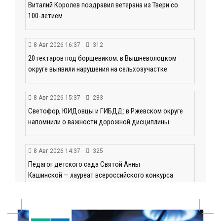
Виталий Королев поздравил ветерана из Твери со
100-летием
8 Авг 2026 16:37
312
20 гектаров под борщевиком: в Вышневолоцком
округе выявили нарушения на сельхозучастке
8 Авг 2026 15:37
283
Светофор, ЮИДовцы и ГИБДД: в Ржевском округе
напомнили о важности дорожной дисциплины
8 Авг 2026 14:37
325
Педагог детского сада Святой Анны
Кашинской — лауреат всероссийского конкурса
8 Авг 2026 14:23
243
Тверские экологи сняли на видео медвежий обед