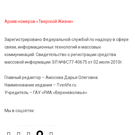
работник культуры» в Тверской области
Архив номеров «Тверской Жизни»
7 Авг 2026 16:32
585
Без прав и лицензий: итоги проверки таксистов в
Твери
Зарегистрировано Федеральной службой по надзору в сфере
связи, информационных технологий и массовых
коммуникаций. Свидетельство о регистрации средства
7 Авг 2026 16:02
544
массовой информации ЭЛ №ФС77-40675 от 02 июля 2010г.
Сладкая программа в Твери: дегустация мёда и
рассказ о жизни пчёл
Главный редактор – Амосова Дарья Олеговна
Наименование издания – Tverlife.ru
7 Авг 2026 15:41
285
Учредитель – ГАУ «РИА «Верхневолжье»
Открыт набор на программу амбассадоров для
студентов российских вузов
Мы в соцсетях:
7 Авг 2026 15:37
265
Жителям Тверской области напомнили об
опасности домашних заготовок