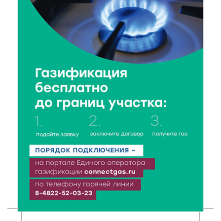
цифровом формате
7 Авг 2026 21:02
337
Социальный фонд РФ представил актуальные
данные о численности пенсионеров
7 Авг 2026 20:02
285
Как питаться, чтобы мозг работал лучше:
рекомендации фитнес ‑ специалиста Александра
Семина
7 Авг 2026 19:02
305
Ботанические лаборатории в школах: Тверская
область запускает масштабный экопроект
7 Авг 2026 18:52
619
В Ржеве чествовали работников строительной