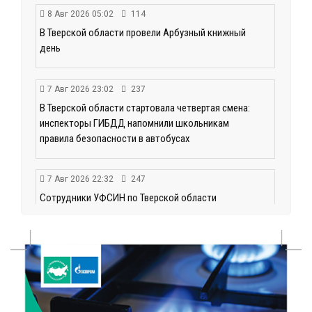
8 Авг 2026 05:02
114
В Тверской области провели Арбузный книжный
день
7 Авг 2026 23:02
237
В Тверской области стартовала четвертая смена:
инспекторы ГИБДД напомнили школьникам
правила безопасности в автобусах
7 Авг 2026 22:32
247
Сотрудники УФСИН по Тверской области
поддержали Всероссийскую акцию ко Дню
физкультурника
7 Авг 2026 22:02
247
Новые правила РЖД: пассажиров начнут
информировать об изменениях маршрута в