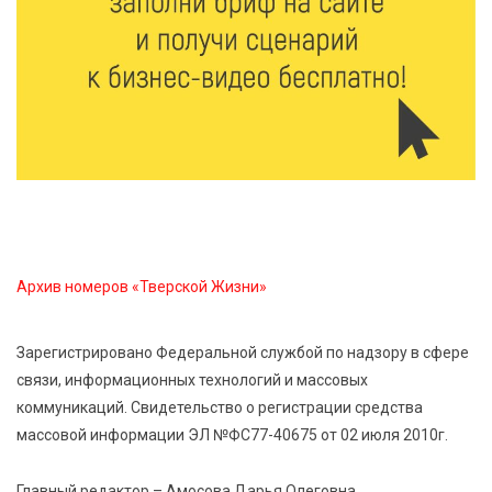
8 Авг 2026 09:18
231
«Эстафету чемпионов» провели на площади
Оленинского Дома культуры
8 Авг 2026 07:58
328
В Нелидово открылся бассейн
8 Авг 2026 05:02
331
В Тверской области провели Арбузный книжный
Архив номеров «Тверской Жизни»
день
Зарегистрировано Федеральной службой по надзору в сфере
7 Авг 2026 23:02
404
связи, информационных технологий и массовых
В Тверской области стартовала четвертая смена:
коммуникаций. Свидетельство о регистрации средства
инспекторы ГИБДД напомнили школьникам
правила безопасности в автобусах
массовой информации ЭЛ №ФС77-40675 от 02 июля 2010г.
Главный редактор – Амосова Дарья Олеговна