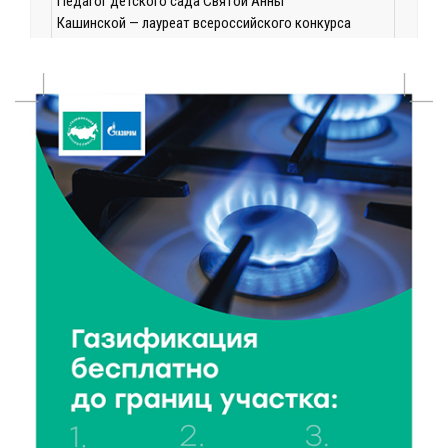
Педагог детского сада Святой Анны
Кашинской — лауреат всероссийского конкурса
8 Авг 2026 14:23
159
Тверские экологи сняли на видео медвежий обед
8 Авг 2026 14:14
173
Виталий Королев запустил веловолну на Волге в
Калязине
8 Авг 2026 13:37
388
Чем удивит X Международный фестиваль «Калитка»
в 2026 году?
8 Авг 2026 12:37
227
Забыл вещи в транспорте? Рассказываем, что ждёт
пассажиров по новым правилам