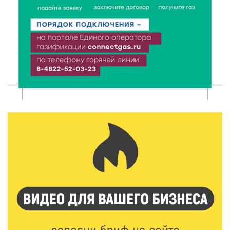
8 Авг 2026 12:12
577
Более 40 миллионов на металлургию получил бизнес
Твери
8 Авг 2026 11:37
307
От теории до практики: в детских лагерях Тверской
области проходят «Дни безопасности»
8 Авг 2026 10:37
248
Арбуз без риска: на что обратить внимание при
покупке — советы Роскачества
8 Авг 2026 10:21
299
Виталий Королев рассказал о доступном спорте
для жителей Верхневолжья