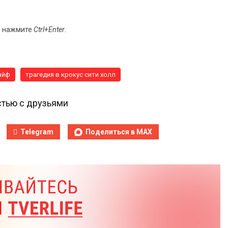
и нажмите
Ctrl+Enter
.
айф
трагедия в крокус сити холл
тью с друзьями
Telegram
Поделиться в MAX