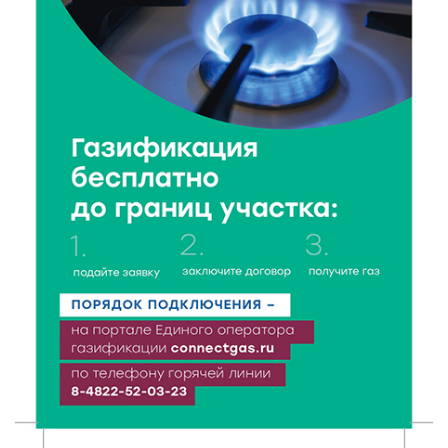
6 Авг 2026 08:10
145
В Твери открываются две масштабные выставки
известных художников
5 Авг 2026 23:02
315
В парке Твери прошла познавательная акция от
Госавтоинспекции
5 Авг 2026 22:02
344
Названы самые грамотные профессии по итогам
«Тотального диктанта»
5 Авг 2026 21:02
350
От детских площадок до спортивных арен: в
Калининском округе подвели итоги программы
поддержки местных инициатив