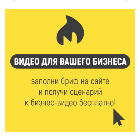
5 Авг 2026 20:02
268
Большая гонка на Волге: 8 августа Калязин станет
центром всероссийского велоспорта
5 Авг 2026 19:02
372
Туристический азарт и командный дух: в
Максатихинском округе завершился молодёжный
фестиваль
5 Авг 2026 18:42
298
Виталий Королев: 58 пространств благоустроят в
Верхневолжье
5 Авг 2026 18:07
563
От Святого Августина до кислотных рейвов:
необычная лекция об истории танцевальной
музыки