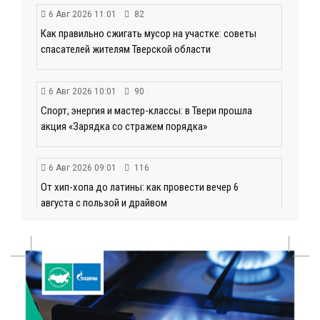
6 Авг 2026 11:01
82
Как правильно сжигать мусор на участке: советы
спасателей жителям Тверской области
6 Авг 2026 10:01
90
Спорт, энергия и мастер-классы: в Твери прошла
акция «Зарядка со стражем порядка»
6 Авг 2026 09:01
116
От хип-хопа до латины: как провести вечер 6
августа с пользой и драйвом
6 Авг 2026 08:40
123
Переменная облачность и кратковременный
дождь: что ждёт жителей Тверской области
сегодня