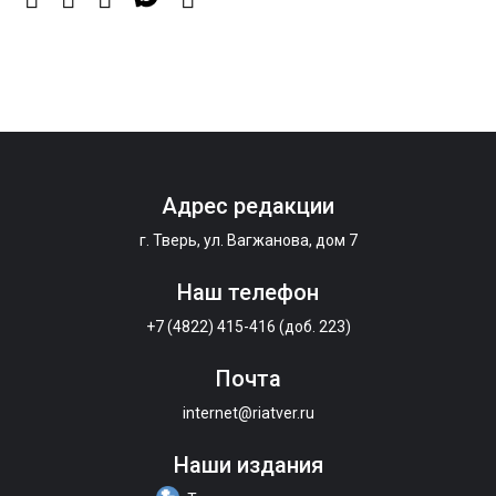
5 Авг 2026 15:56
501
Виталий Королев дал старт новым туристическим
проектам в регионе
5 Авг 2026 15:32
396
Адрес редакции
В Калининском округе отметят День
физкультурника масштабной Спартакиадой
г. Тверь, ул. Вагжанова, дом 7
Наш телефон
+7 (4822) 415-416 (доб. 223)
Почта
internet@riatver.ru
Наши издания