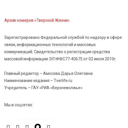
5 Авг 2026 17:07
409
Архив номеров «Тверской Жизни»
Завершается обустройство трассы
Витязи — Духовщина — Белый — Нелидово в
Тверской области
Зарегистрировано Федеральной службой по надзору в сфере
связи, информационных технологий и массовых
коммуникаций. Свидетельство о регистрации средства
5 Авг 2026 16:32
377
массовой информации ЭЛ №ФС77-40675 от 02 июля 2010г.
«Зарядка со стражем порядка»: как в Нелидово
приобщают детей к здоровому образу жизни
Главный редактор – Амосова Дарья Олеговна
Наименование издания – Tverlife.ru
5 Авг 2026 16:16
81
Учредитель – ГАУ «РИА «Верхневолжье»
21 компания Верхневолжья получила статус
«Сделано в России»
Мы в соцсетях:
5 Авг 2026 16:02
364
Спорт и дисциплина: транспортные полицейские
Вышнего Волочка провели зарядку для школьников