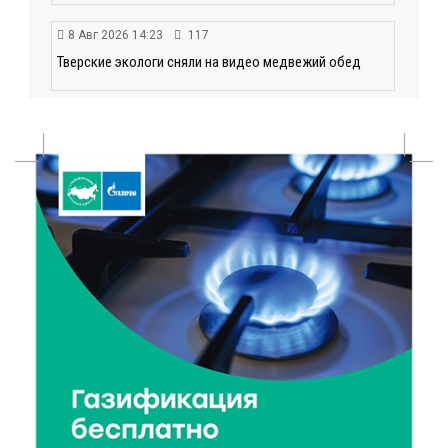
8 Авг 2026 14:23
117
Тверские экологи сняли на видео медвежий обед
8 Авг 2026 14:14
107
Виталий Королев запустил веловолну на Волге в
Калязине
8 Авг 2026 13:37
302
Чем удивит X Международный фестиваль «Калитка»
в 2026 году?
8 Авг 2026 12:37
203
Забыл вещи в транспорте? Рассказываем, что ждёт
пассажиров по новым правилам
8 Авг 2026 12:12
350