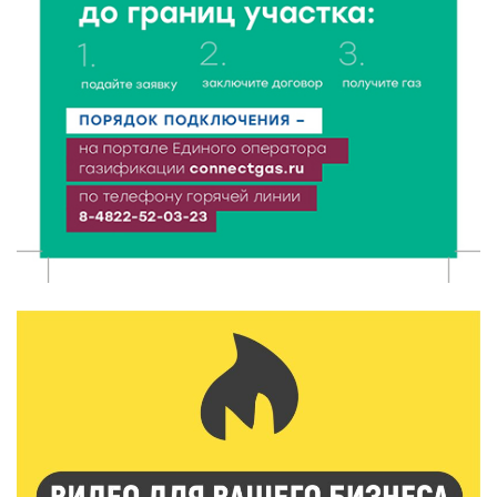
Более 40 миллионов на металлургию получил бизнес
Твери
8 Авг 2026 11:37
277
От теории до практики: в детских лагерях Тверской
области проходят «Дни безопасности»
8 Авг 2026 10:37
218
Арбуз без риска: на что обратить внимание при
покупке — советы Роскачества
8 Авг 2026 10:21
230
Виталий Королев рассказал о доступном спорте
для жителей Верхневолжья
8 Авг 2026 09:18
217