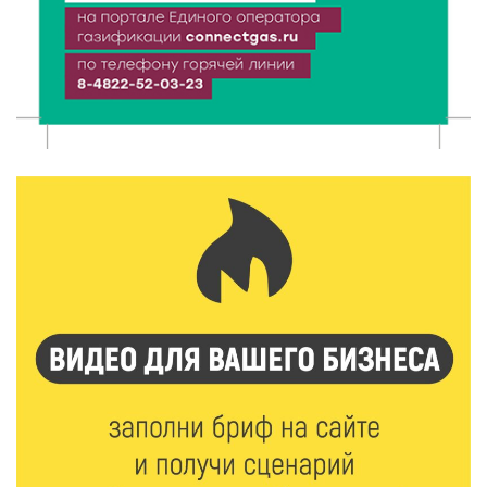
6 Авг 2026 20:01
517
Тверские школьники покорили Дальний Восток:
итоги смены в ВДЦ «Океан»
6 Авг 2026 19:01
520
Забота о пациентах и врачах: в ГКБ №7 стало ещё
комфортнее
6 Авг 2026 18:18
373
Большие деньги для большой модернизации
тверских заводов
6 Авг 2026 18:01
290
«Дух больших побед»: глава спорткомитета оценил
состояние СШОР по гребле в Твери