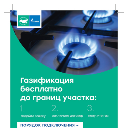
безопасности
6 Авг 2026 23:07
371
От ливней к ясным дням: как изменится погода в
Твери в начале августа
6 Авг 2026 22:02
375
В Твери прошла акция «Светлячок»: как сделать
ребенка видимым для водителей в любую погоду
6 Авг 2026 21:15
314
Водителям региона напоминают о правилах
перевозки детей в машине
6 Авг 2026 21:01
353
Триумф на воде: Тверская область взяла 13 медалей
и командный зачёт первенства России по гребле