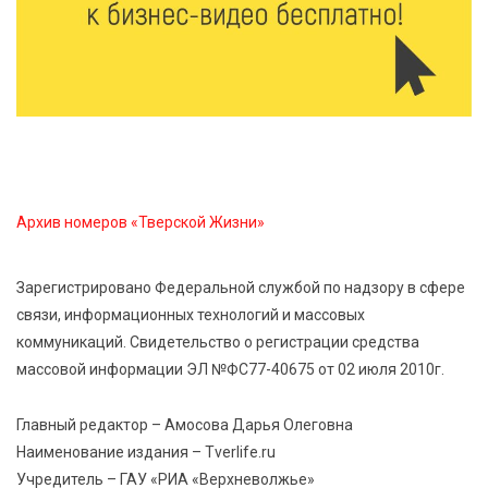
6 Авг 2026 17:01
337
День рождения Светофора: в детском саду № 6
прошел необычный урок безопасности
6 Авг 2026 16:41
510
В Твери пройдёт дополнительный день приёма в
колледжи
Архив номеров «Тверской Жизни»
6 Авг 2026 16:37
319
Зарегистрировано Федеральной службой по надзору в сфере
Исследование: ежемесячная смена категорий
связи, информационных технологий и массовых
кешбэка создает волны спроса
коммуникаций. Свидетельство о регистрации средства
массовой информации ЭЛ №ФС77-40675 от 02 июля 2010г.
6 Авг 2026 16:28
484
Тверские «Романтики» покорили Витебск своей
Главный редактор – Амосова Дарья Олеговна
хореографией
Наименование издания – Tverlife.ru
Учредитель – ГАУ «РИА «Верхневолжье»