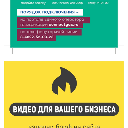
хореографией
6 Авг 2026 16:08
493
Виталий Королев наградил строителей и
анонсировал новые проекты
6 Авг 2026 16:02
216
Объем выдачи ипотеки в России вырос на 38%
6 Авг 2026 16:01
244
Калининские футболисты представят Тверскую
область на всероссийском марафоне «Земля
спорта»
6 Авг 2026 15:48
558
Голубев проверил школы и детсады Зубцова к 1
сентября