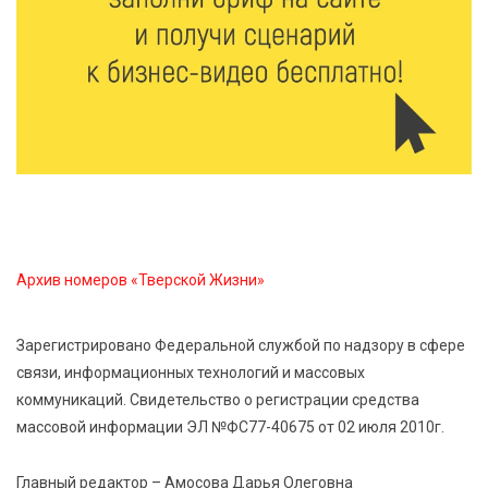
6 Авг 2026 15:01
312
От Твери до Москвы: выставка художника
Владимира Васильева о героях СВО проходит в РГБ
6 Авг 2026 14:55
270
В Твери создали соединения для кормовых
добавок, повышающие продуктивность
сельхозживотных
Архив номеров «Тверской Жизни»
6 Авг 2026 14:01
287
Мультфильм своими руками: в Твери дети сняли
Зарегистрировано Федеральной службой по надзору в сфере
ленту по мотивам басни «Карась»
связи, информационных технологий и массовых
коммуникаций. Свидетельство о регистрации средства
6 Авг 2026 13:38
412
массовой информации ЭЛ №ФС77-40675 от 02 июля 2010г.
Виталий Королев: Тверская область станет
спортивной столицей России
Главный редактор – Амосова Дарья Олеговна