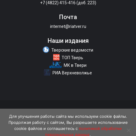
+7 (4822) 415-416 (доб. 223)
Почта
internet@riatver.ru
Наши издания
Тверские ведомости
ТОП Тверь
МК в Твери
РИА Верхневолжье
О портале
Размещение рекламы
Контакты
Для улучшения работы сайта мы используем cookie файлы.
Продолжая работу с сайтом, Вы разрешаете использование
Политика конфиденциальности
cookie файлов и соглашаетесь с
политикой обработки
персональных данных
.