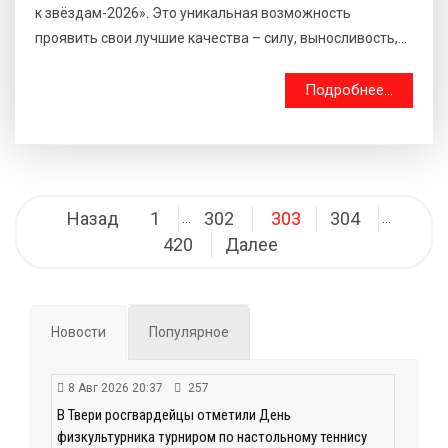
к звёздам-2026». Это уникальная возможность
проявить свои лучшие качества – силу, выносливость,...
Подробнее...
Навигация
Назад
1
302
303
304
…
…
по
420
Далее
записям
Новости
Популярное
8 Авг 2026 20:37
257
В Твери росгвардейцы отметили День
физкультурника турниром по настольному теннису