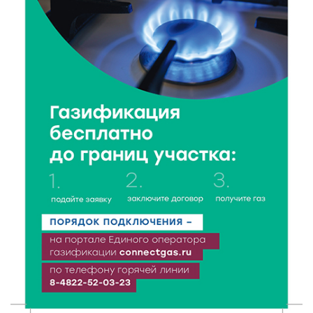
в 2026 году?
8 Авг 2026 12:37
353
Забыл вещи в транспорте? Рассказываем, что ждёт
пассажиров по новым правилам
8 Авг 2026 12:12
1165
Более 40 миллионов на металлургию получил бизнес
Твери
8 Авг 2026 11:37
384
От теории до практики: в детских лагерях Тверской
области проходят «Дни безопасности»
8 Авг 2026 10:37
360
Арбуз без риска: на что обратить внимание при
покупке — советы Роскачества
8 Авг 2026 10:21
687