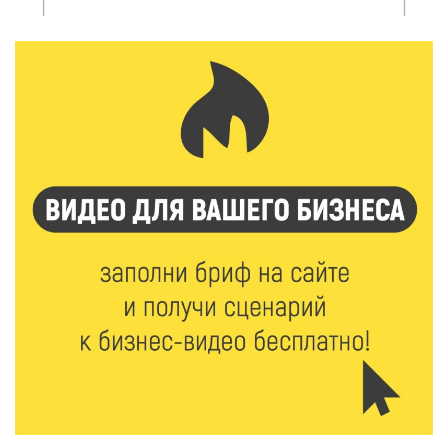
Виталий Королев рассказал о доступном спорте
для жителей Верхневолжья
8 Авг 2026 09:18
342
«Эстафету чемпионов» провели на площади
Оленинского Дома культуры
8 Авг 2026 07:58
442
В Нелидово открылся бассейн
8 Авг 2026 05:02
414
В Тверской области провели Арбузный книжный
день
7 Авг 2026 23:02
535
В Тверской области стартовала четвертая смена:
инспекторы ГИБДД напомнили школьникам
правила безопасности в автобусах