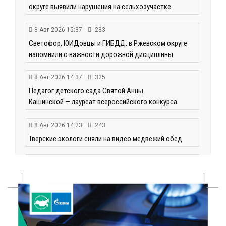
округе выявили нарушения на сельхозучастке
8 Авг 2026 15:37
283
Светофор, ЮИДовцы и ГИБДД: в Ржевском округе
напомнили о важности дорожной дисциплины
8 Авг 2026 14:37
325
Педагог детского сада Святой Анны
Кашинской — лауреат всероссийского конкурса
8 Авг 2026 14:23
243
Тверские экологи сняли на видео медвежий обед
8 Авг 2026 14:14
397
Виталий Королев запустил веловолну на Волге в
Калязине
8 Авг 2026 13:37
610
Чем удивит X Международный фестиваль «Калитка»