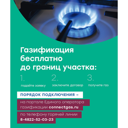
6 Авг 2026 16:41
376
В Твери пройдёт дополнительный день приёма в
колледжи
6 Авг 2026 16:37
241
Исследование: ежемесячная смена категорий
кешбэка создает волны спроса
6 Авг 2026 16:28
362
Тверские «Романтики» покорили Витебск своей
хореографией
6 Авг 2026 16:08
423
Виталий Королев наградил строителей и
анонсировал новые проекты