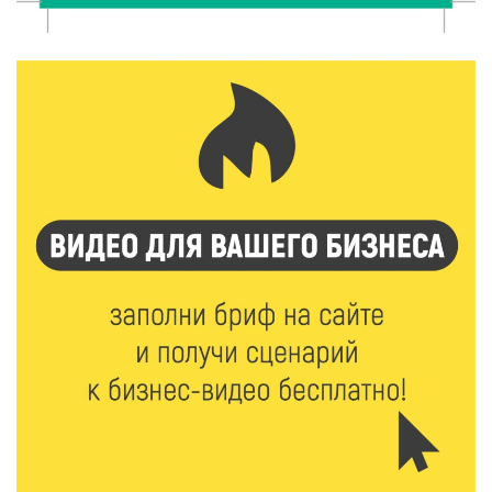
6 Авг 2026 16:02
186
Объем выдачи ипотеки в России вырос на 38%
6 Авг 2026 16:01
217
Калининские футболисты представят Тверскую
область на всероссийском марафоне «Земля
спорта»
6 Авг 2026 15:48
503
Голубев проверил школы и детсады Зубцова к 1
сентября
6 Авг 2026 15:01
296
От Твери до Москвы: выставка художника
Владимира Васильева о героях СВО проходит в РГБ
6 Авг 2026 14:55
254