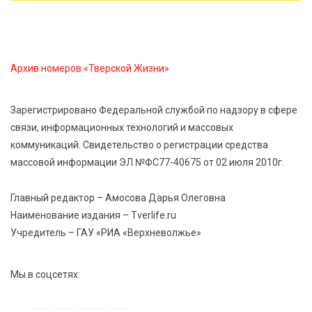
В Твери создали соединения для кормовых
добавок, повышающие продуктивность
сельхозживотных
Архив номеров «Тверской Жизни»
6 Авг 2026 14:01
272
Мультфильм своими руками: в Твери дети сняли
Зарегистрировано Федеральной службой по надзору в сфере
ленту по мотивам басни «Карась»
связи, информационных технологий и массовых
коммуникаций. Свидетельство о регистрации средства
6 Авг 2026 13:38
397
массовой информации ЭЛ №ФС77-40675 от 02 июля 2010г.
Виталий Королев: Тверская область станет
спортивной столицей России
Главный редактор – Амосова Дарья Олеговна
Наименование издания – Tverlife.ru
Учредитель – ГАУ «РИА «Верхневолжье»
Мы в соцсетях: