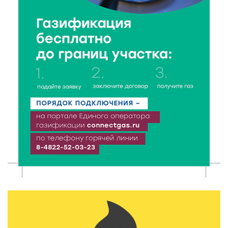
7 Авг 2026 14:02
143
Владимир Васильев получил удостоверение
кандидата в депутаты Госдумы IX созыва
7 Авг 2026 13:32
204
В Старице состоится бесплатный фестиваль
авиамоделей
7 Авг 2026 13:02
177
Как уберечься от клещей: рекомендации
Роспотребнадзора и текущая статистика
7 Авг 2026 12:36
231
От танцев до спорта: в Твери на семи площадках
пройдут праздничные мероприятия
7 Авг 2026 12:32
147
Маткапитал в деле: свыше 1900 тверских семей
оплатили образование детей в 2026 году