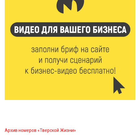
7 Авг 2026 12:02
160
Ребёнок, жизнь, семья: жители Твери назвали
главные подарки в своей жизни
7 Авг 2026 11:44
244
Виталий Королев увеличил выплату контрактникам
до 2,5 миллиона рублей
7 Авг 2026 11:33
925
Новые профессии открывают тверичам путь к
карьерному росту
7 Авг 2026 11:32
202
Спрос растёт: жители других регионов активнее
оформляют недвижимость в Тверской области
Архив номеров «Тверской Жизни»