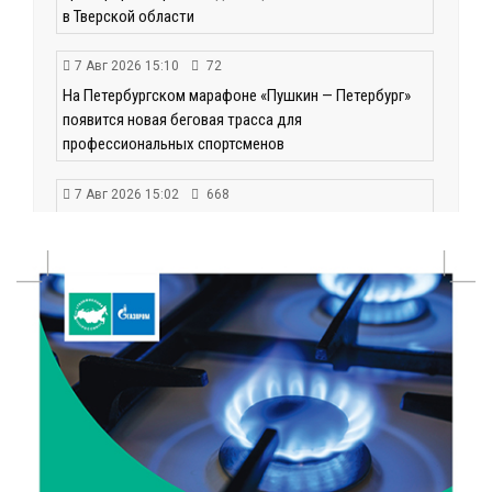
в Тверской области
7 Авг 2026 15:10
72
На Петербургском марафоне «Пушкин — Петербург»
появится новая беговая трасса для
профессиональных спортсменов
7 Авг 2026 15:02
668
От звёздочек к чемпионам: в Твери отметили
заслуги тренеров и атлетов
7 Авг 2026 14:46
80
Медицина стала самым популярным направлением у
абитуриентов в 2026 году
7 Авг 2026 14:31
117
От сортировки мусора до жилья для ветеранов СВО:
Владимир Васильев посетил СНТ в Твери