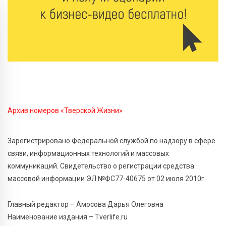
историю России
7 Авг 2026 10:32
161
«Сказки леса» в Кимрах: новая выставка
раскрывает красоту заповедных уголков России
7 Авг 2026 10:02
133
День физкультурника в Тверской области: где и
какие спортивные события пройдут в выходные
Архив номеров «Тверской Жизни»
7 Авг 2026 09:32
216
“Посольство Дружбы” стартовало в Твери:
Зарегистрировано Федеральной службой по надзору в сфере
школьники из Твери и Палестины объединились
связи, информационных технологий и массовых
ради диалога культур
коммуникаций. Свидетельство о регистрации средства
массовой информации ЭЛ №ФС77-40675 от 02 июля 2010г.
7 Авг 2026 09:02
204
От зарядки до ПДД: как в Твери детям прививают
здоровый образ жизни и навыки дорожной
Главный редактор – Амосова Дарья Олеговна
безопасности
Наименование издания – Tverlife.ru