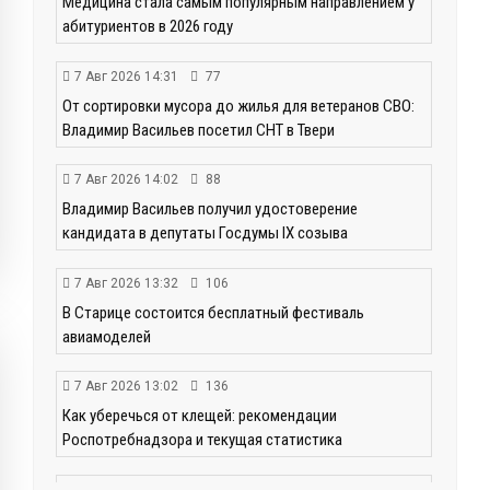
Медицина стала самым популярным направлением у
абитуриентов в 2026 году
7 Авг 2026 14:31
77
От сортировки мусора до жилья для ветеранов СВО:
Владимир Васильев посетил СНТ в Твери
7 Авг 2026 14:02
88
Владимир Васильев получил удостоверение
кандидата в депутаты Госдумы IX созыва
7 Авг 2026 13:32
106
В Старице состоится бесплатный фестиваль
авиамоделей
7 Авг 2026 13:02
136
Как уберечься от клещей: рекомендации
Роспотребнадзора и текущая статистика
7 Авг 2026 12:36
162