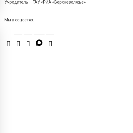
Учредитель – ГАУ «РИА «Верхневолжье»
6 Авг 2026 23:07
447
От ливней к ясным дням: как изменится погода в
Мы в соцсетях:
Твери в начале августа