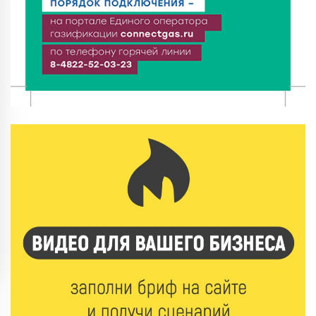
7 Авг 2026 11:32
130
Спрос растёт: жители других регионов активнее
оформляют недвижимость в Тверской области
7 Авг 2026 11:17
73
Энергетики «Тверьэнерго» готовятся к ухудшению
погодных условий
7 Авг 2026 11:01
129
Оловянные солдатики и реликвии прошлого: что
можно увидеть на новой выставке в Торжке
7 Авг 2026 10:59
208
В Тверской области 7 августа ожидаются ливни,
грозы и сильный ветер
7 Авг 2026 10:56
134
Юные таланты Твери могут вписать свои семьи в