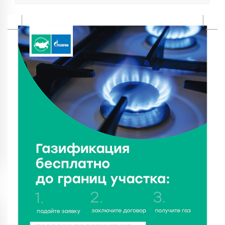
От танцев до спорта: в Твери на семи площадках
пройдут праздничные мероприятия
7 Авг 2026 12:32
106
Маткапитал в деле: свыше 1900 тверских семей
оплатили образование детей в 2026 году
7 Авг 2026 12:02
116
Ребёнок, жизнь, семья: жители Твери назвали
главные подарки в своей жизни
7 Авг 2026 11:44
154
Виталий Королев увеличил выплату контрактникам
до 2,5 миллиона рублей
7 Авг 2026 11:33
699
Новые профессии открывают тверичам путь к
карьерному росту