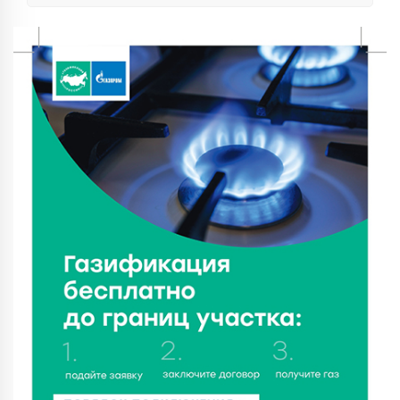
7 Авг 2026 21:02
322
Социальный фонд РФ представил актуальные
данные о численности пенсионеров
7 Авг 2026 20:02
273
Как питаться, чтобы мозг работал лучше:
рекомендации фитнес ‑ специалиста Александра
Семина
7 Авг 2026 19:02
292
Ботанические лаборатории в школах: Тверская
область запускает масштабный экопроект
7 Авг 2026 18:52
593
В Ржеве чествовали работников строительной
отрасли
7 Авг 2026 18:10
181