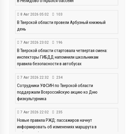
В Нелидово открылся бассейн
8 Авг 2026 05:02
103
В Тверской области провели Арбузный книжный
день
7 Авг 2026 23:02
196
В Тверской области стартовала четвертая смена:
инспекторы ГИБДД напомнили школьникам
правила безопасности в автобусах
7 Авг 2026 22:32
234
Сотрудники УФСИН по Тверской области
поддержали Всероссийскую акцию ко Дню
физкультурника
7 Авг 2026 22:02
235
Новые правила РЖД: пассажиров начнут
информировать об изменениях маршрута в
цифровом формате