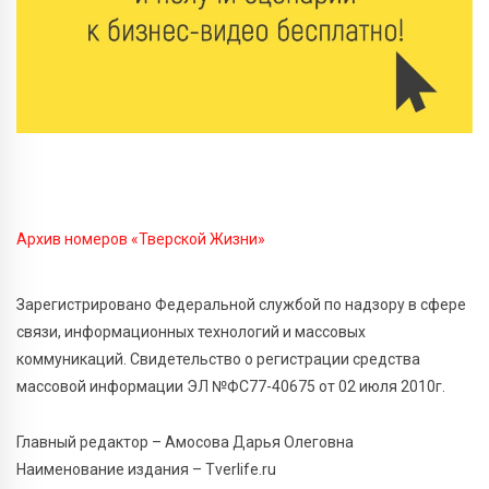
7 Авг 2026 16:02
516
Сладкая программа в Твери: дегустация мёда и
рассказ о жизни пчёл
7 Авг 2026 15:41
274
Открыт набор на программу амбассадоров для
студентов российских вузов
Архив номеров «Тверской Жизни»
7 Авг 2026 15:37
265
Жителям Тверской области напомнили об
Зарегистрировано Федеральной службой по надзору в сфере
опасности домашних заготовок
связи, информационных технологий и массовых
7 Авг 2026 15:32
327
коммуникаций. Свидетельство о регистрации средства
Золотой век “Горьковки”: как А. М. Кузнецова
массовой информации ЭЛ №ФС77-40675 от 02 июля 2010г.
изменила библиотечную жизнь Верхневолжья
Главный редактор – Амосова Дарья Олеговна
7 Авг 2026 15:30
301
Наименование издания – Tverlife.ru
«Россети Центр» отремонтировали почти 270