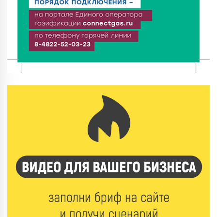
Зарядка со стражем порядка объединила детей в
«Чайке»
7 Авг 2026 18:02
399
В Нило-Столобенской пустыни началась
реставрация фасада исторической
Крестовоздвиженской церкви
7 Авг 2026 18:01
283
День арбуза отметили ребята в Андреапольском
Доме культуры
7 Авг 2026 17:02
320
Названы первые победители программы «Земский
работник культуры» в Тверской области
7 Авг 2026 16:32
532
Без прав и лицензий: итоги проверки таксистов в
Твери