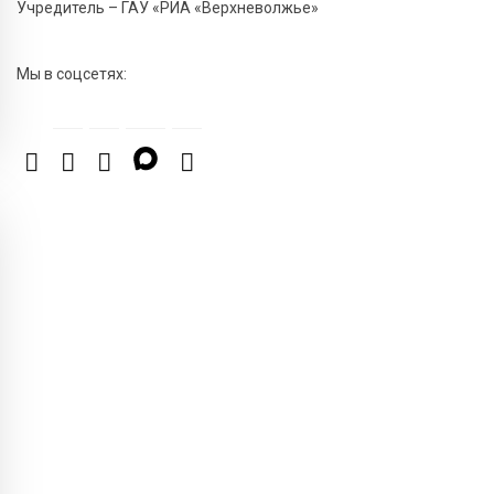
Учредитель – ГАУ «РИА «Верхневолжье»
трансформаторных подстанций и более 146 км ЛЭП
в Тверской области
Мы в соцсетях:
7 Авг 2026 15:10
307
На Петербургском марафоне «Пушкин — Петербург»
появится новая беговая трасса для
профессиональных спортсменов