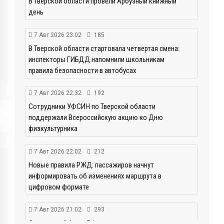
В Тверской области провели Арбузный книжный
день
7 Авг 2026 23:02
185
В Тверской области стартовала четвертая смена:
инспекторы ГИБДД напомнили школьникам
правила безопасности в автобусах
7 Авг 2026 22:32
192
Сотрудники УФСИН по Тверской области
поддержали Всероссийскую акцию ко Дню
физкультурника
7 Авг 2026 22:02
212
Новые правила РЖД: пассажиров начнут
информировать об изменениях маршрута в
цифровом формате
7 Авг 2026 21:02
293
Социальный фонд РФ представил актуальные