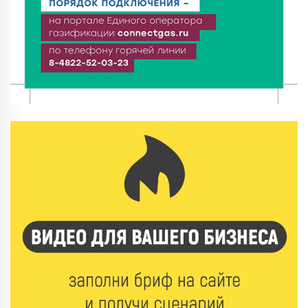
7 Авг 2026 18:02
373
В Нило-Столобенской пустыни началась
реставрация фасада исторической
Крестовоздвиженской церкви
7 Авг 2026 18:01
255
День арбуза отметили ребята в Андреапольском
Доме культуры
7 Авг 2026 17:02
298
Названы первые победители программы «Земский
работник культуры» в Тверской области
7 Авг 2026 16:32
502
Без прав и лицензий: итоги проверки таксистов в
Твери
7 Авг 2026 16:02
461
Сладкая программа в Твери: дегустация мёда и