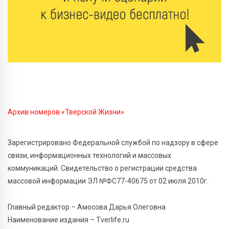
рассказ о жизни пчёл
7 Авг 2026 15:41
246
Открыт набор на программу амбассадоров для
студентов российских вузов
7 Авг 2026 15:37
237
Жителям Тверской области напомнили об
опасности домашних заготовок
Архив номеров «Тверской Жизни»
7 Авг 2026 15:32
315
Зарегистрировано Федеральной службой по надзору в сфере
Золотой век “Горьковки”: как А. М. Кузнецова
изменила библиотечную жизнь Верхневолжья
связи, информационных технологий и массовых
коммуникаций. Свидетельство о регистрации средства
7 Авг 2026 15:30
290
массовой информации ЭЛ №ФС77-40675 от 02 июля 2010г.
«Россети Центр» отремонтировали почти 270
трансформаторных подстанций и более 146 км ЛЭП
Главный редактор – Амосова Дарья Олеговна
в Тверской области
Наименование издания – Tverlife.ru