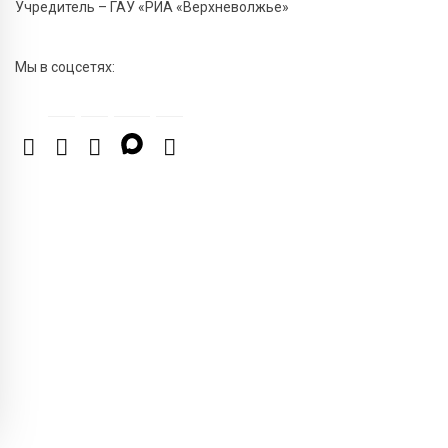
Учредитель – ГАУ «РИА «Верхневолжье»
7 Авг 2026 15:10
276
На Петербургском марафоне «Пушкин — Петербург»
появится новая беговая трасса для
Мы в соцсетях:
профессиональных спортсменов
7 Авг 2026 15:02
1132
От звёздочек к чемпионам: в Твери отметили
заслуги тренеров и атлетов