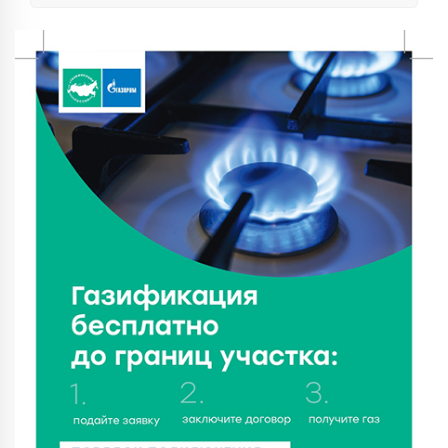
данные о численности пенсионеров
7 Авг 2026 20:02
247
Как питаться, чтобы мозг работал лучше:
рекомендации фитнес ‑ специалиста Александра
Семина
7 Авг 2026 19:02
265
Ботанические лаборатории в школах: Тверская
область запускает масштабный экопроект
7 Авг 2026 18:52
539
В Ржеве чествовали работников строительной
отрасли
7 Авг 2026 18:10
169
Зарядка со стражем порядка объединила детей в
«Чайке»