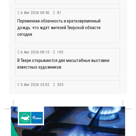
6 Авг 2026 08:40
81
Переменная облачность и кратковременный
дождь: что ждёт жителей Тверской области
сегодня
6 Авг 2026 08:10
105
В Твери открываются две масштабные выставки
известных художников
5 Авг 2026 23:02
303
В парке Твери прошла познавательная акция от
Госавтоинспекции
5 Авг 2026 22:02
331
Названы самые грамотные профессии по итогам
«Тотального диктанта»