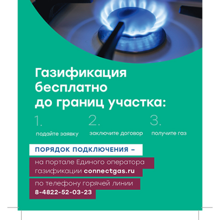
5 Авг 2026 21:02
339
От детских площадок до спортивных арен: в
Калининском округе подвели итоги программы
поддержки местных инициатив
5 Авг 2026 20:02
256
Большая гонка на Волге: 8 августа Калязин станет
центром всероссийского велоспорта
5 Авг 2026 19:02
358
Туристический азарт и командный дух: в
Максатихинском округе завершился молодёжный
фестиваль
5 Авг 2026 18:42
283
Виталий Королев: 58 пространств благоустроят в