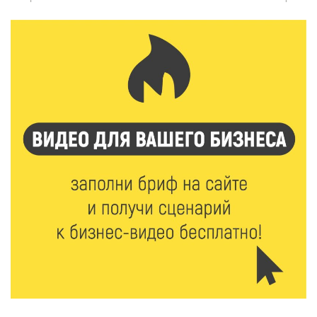
Верхневолжье
5 Авг 2026 18:07
511
От Святого Августина до кислотных рейвов:
необычная лекция об истории танцевальной
музыки
5 Авг 2026 17:07
356
Завершается обустройство трассы
Витязи — Духовщина — Белый — Нелидово в
Тверской области
5 Авг 2026 16:32
361
«Зарядка со стражем порядка»: как в Нелидово
приобщают детей к здоровому образу жизни
5 Авг 2026 16:02
327