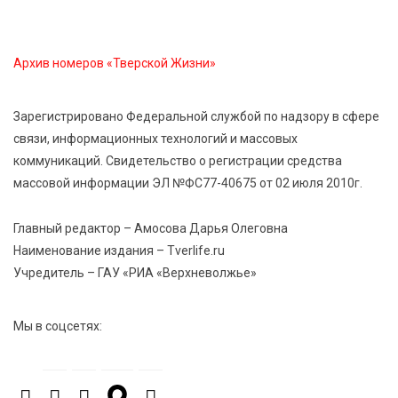
Спорт и дисциплина: транспортные полицейские
Вышнего Волочка провели зарядку для школьников
Архив номеров «Тверской Жизни»
5 Авг 2026 15:56
490
Виталий Королев дал старт новым туристическим
Зарегистрировано Федеральной службой по надзору в сфере
проектам в регионе
связи, информационных технологий и массовых
коммуникаций. Свидетельство о регистрации средства
массовой информации ЭЛ №ФС77-40675 от 02 июля 2010г.
5 Авг 2026 15:32
380
В Калининском округе отметят День
физкультурника масштабной Спартакиадой
Главный редактор – Амосова Дарья Олеговна
Наименование издания – Tverlife.ru
Учредитель – ГАУ «РИА «Верхневолжье»
5 Авг 2026 15:25
268
Около 2300 учащихся школ и колледжей прошли
обучение в УМЦ «Авангард» при ВУЦ ТвГТУ
Мы в соцсетях:
5 Авг 2026 15:02
369
От детских зон до полётов на шарах: в парке