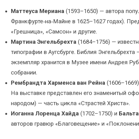
Маттеуса Мериана
(1593–1650) — автора попу
Франкфурте‑на‑Майне в 1625–1627 годах). Пр
«Грешница», «Самсон» и другие.
Мартина Энгельбрехта
(1684–1756) — известн
типографии в Аугсбурге. Библия Энгельбрехта
экземпляр хранится в Музее имени Андрея Руб
собрании.
Рембрандта Харменса ван Рейна
(1606–1669)
На выставке представлен его знаменитый оф
народом) — часть цикла «Страстей Христа».
Иоганна Лоренца Хайда
(1702–1750) и
Бальта
авторов гравюр «Благовещение» и «Поклонени