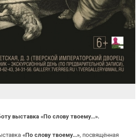
оту выставка «По слову твоему…».
выставка
«По слову твоему…»
, посвящённая