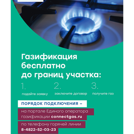
Виталий Королев: 58 пространств благоустроят в
Верхневолжье
5 Авг 2026 18:07
511
От Святого Августина до кислотных рейвов:
необычная лекция об истории танцевальной
музыки
5 Авг 2026 17:07
343
Завершается обустройство трассы
Витязи — Духовщина — Белый — Нелидово в
Тверской области
5 Авг 2026 16:32
361
«Зарядка со стражем порядка»: как в Нелидово
приобщают детей к здоровому образу жизни