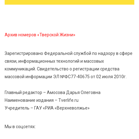
5 Авг 2026 15:02
356
От детских зон до полётов на шарах: в парке
«Гришкино» готовят масштабный праздник
Архив номеров «Тверской Жизни»
5 Авг 2026 14:44
250
Россияне полюбили «раскладушки» и «книжки»
Зарегистрировано Федеральной службой по надзору в сфере
связи, информационных технологий и массовых
5 Авг 2026 14:32
386
коммуникаций. Свидетельство о регистрации средства
Топ-4 направлений: какие специальности стали
массовой информации ЭЛ №ФС77-40675 от 02 июля 2010г.
самыми популярными у абитуриентов в 2026 году
Главный редактор – Амосова Дарья Олеговна
5 Авг 2026 14:02
1126
Наименование издания – Tverlife.ru
В Введенской церкви Торжка завершился важный
Учредитель – ГАУ «РИА «Верхневолжье»
этап реставрации
Мы в соцсетях: