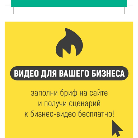
5 Авг 2026 16:02
327
Спорт и дисциплина: транспортные полицейские
Вышнего Волочка провели зарядку для школьников
5 Авг 2026 15:56
490
Виталий Королев дал старт новым туристическим
проектам в регионе
5 Авг 2026 15:32
380
В Калининском округе отметят День
физкультурника масштабной Спартакиадой
5 Авг 2026 15:25
268
Около 2300 учащихся школ и колледжей прошли
обучение в УМЦ «Авангард» при ВУЦ ТвГТУ