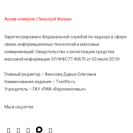
Кашинской — лауреат всероссийского конкурса
Архив номеров «Тверской Жизни»
8 Авг 2026 14:23
343
Тверские экологи сняли на видео медвежий обед
Зарегистрировано Федеральной службой по надзору в сфере
связи, информационных технологий и массовых
8 Авг 2026 14:14
597
коммуникаций. Свидетельство о регистрации средства
Виталий Королев запустил веловолну на Волге в
Калязине
массовой информации ЭЛ №ФС77-40675 от 02 июля 2010г.
Главный редактор – Амосова Дарья Олеговна
Наименование издания – Tverlife.ru
Учредитель – ГАУ «РИА «Верхневолжье»
Мы в соцсетях: