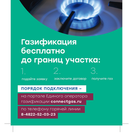
Виталий Королев поблагодарил волонтёров-
медиков за их добрые сердца
8 Авг 2026 20:37
366
В Твери росгвардейцы отметили День
физкультурника турниром по настольному теннису
8 Авг 2026 19:37
430
Когда тренироваться в жару: тренер дал чёткие
рекомендации по безопасным занятиям на улице
8 Авг 2026 18:37
361
Дороги становятся лучше: в Калининском округе
продолжается масштабный ремонт
8 Авг 2026 17:37
679