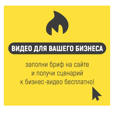
Защита с первых дней: почему так важна
вакцинация новорождённых
8 Авг 2026 17:17
624
Виталий Королев поздравил ветерана из Твери со
100-летием
8 Авг 2026 16:37
426
20 гектаров под борщевиком: в Вышневолоцком
округе выявили нарушения на сельхозучастке
8 Авг 2026 15:37
372
Светофор, ЮИДовцы и ГИБДД: в Ржевском округе
напомнили о важности дорожной дисциплины
8 Авг 2026 14:37
405
Педагог детского сада Святой Анны