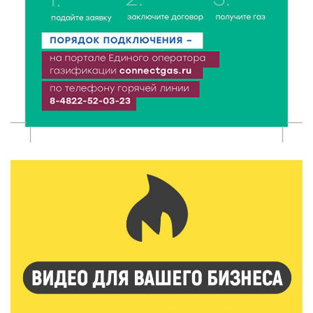
6 Авг 2026 16:01
140
Калининские футболисты представят Тверскую
область на всероссийском марафоне «Земля
спорта»
6 Авг 2026 15:48
297
Голубев проверил школы и детсады Зубцова к 1
сентября
6 Авг 2026 15:01
170
От Твери до Москвы: выставка художника
Владимира Васильева о героях СВО проходит в РГБ
6 Авг 2026 14:55
143
В Твери создали соединения для кормовых
добавок, повышающие продуктивность