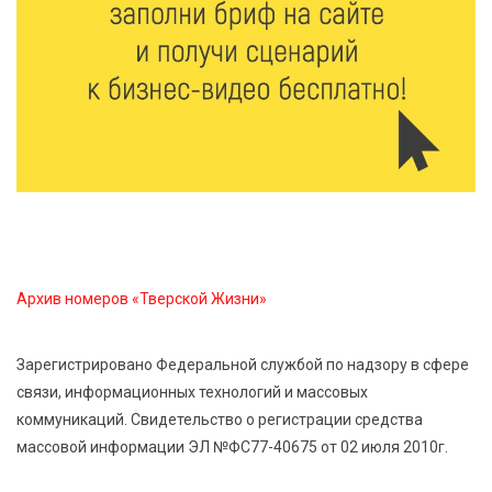
сельхозживотных
6 Авг 2026 14:01
191
Мультфильм своими руками: в Твери дети сняли
ленту по мотивам басни «Карась»
6 Авг 2026 13:38
297
Виталий Королев: Тверская область станет
спортивной столицей России
Архив номеров «Тверской Жизни»
6 Авг 2026 13:02
299
Рынок труда 2026: где в Тверской области самые
Зарегистрировано Федеральной службой по надзору в сфере
высокие зарплаты и как изменились доходы
связи, информационных технологий и массовых
коммуникаций. Свидетельство о регистрации средства
6 Авг 2026 12:43
3767
массовой информации ЭЛ №ФС77-40675 от 02 июля 2010г.
Водителям автобусов в Тверской области