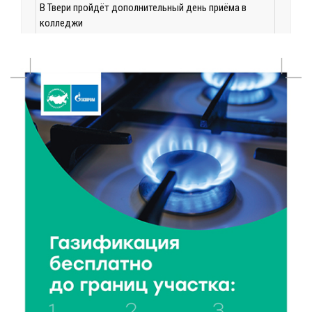
В Твери пройдёт дополнительный день приёма в
колледжи
6 Авг 2026 16:37
128
Исследование: ежемесячная смена категорий
кешбэка создает волны спроса
6 Авг 2026 16:28
219
Тверские «Романтики» покорили Витебск своей
хореографией
6 Авг 2026 16:08
240
Виталий Королев наградил строителей и
анонсировал новые проекты
6 Авг 2026 16:02
101
Объем выдачи ипотеки в России вырос на 38%