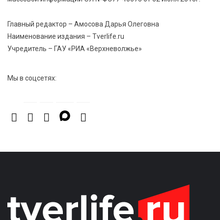
7 Авг 2026 15:02
944
От звёздочек к чемпионам: в Твери отметили
Главный редактор – Амосова Дарья Олеговна
заслуги тренеров и атлетов
Наименование издания – Tverlife.ru
Учредитель – ГАУ «РИА «Верхневолжье»
7 Авг 2026 14:46
177
Медицина стала самым популярным направлением у
Мы в соцсетях:
абитуриентов в 2026 году