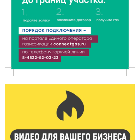
7 Авг 2026 17:02
179
Названы первые победители программы «Земский
работник культуры» в Тверской области
7 Авг 2026 16:32
317
Без прав и лицензий: итоги проверки таксистов в
Твери
7 Авг 2026 16:02
277
Сладкая программа в Твери: дегустация мёда и
рассказ о жизни пчёл
7 Авг 2026 15:41
155
Открыт набор на программу амбассадоров для
студентов российских вузов
7 Авг 2026 15:37
159