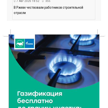
7 Авг 2026 18:52
355
В Ржеве чествовали работников строительной
отрасли
7 Авг 2026 18:10
87
Зарядка со стражем порядка объединила детей в
«Чайке»
7 Авг 2026 18:02
277
В Нило-Столобенской пустыни началась
реставрация фасада исторической
Крестовоздвиженской церкви
7 Авг 2026 18:01
124
День арбуза отметили ребята в Андреапольском
Доме культуры