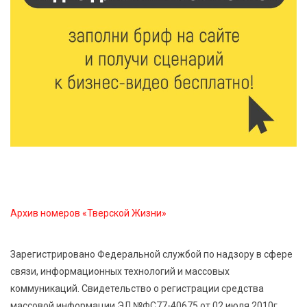
Жителям Тверской области напомнили об
опасности домашних заготовок
7 Авг 2026 15:32
176
Золотой век “Горьковки”: как А. М. Кузнецова
изменила библиотечную жизнь Верхневолжья
7 Авг 2026 15:30
151
«Россети Центр» отремонтировали почти 270
трансформаторных подстанций и более 146 км ЛЭП
в Тверской области
Архив номеров «Тверской Жизни»
7 Авг 2026 15:10
141
На Петербургском марафоне «Пушкин — Петербург»
Зарегистрировано Федеральной службой по надзору в сфере
появится новая беговая трасса для
связи, информационных технологий и массовых
профессиональных спортсменов
коммуникаций. Свидетельство о регистрации средства
массовой информации ЭЛ №ФС77-40675 от 02 июля 2010г.