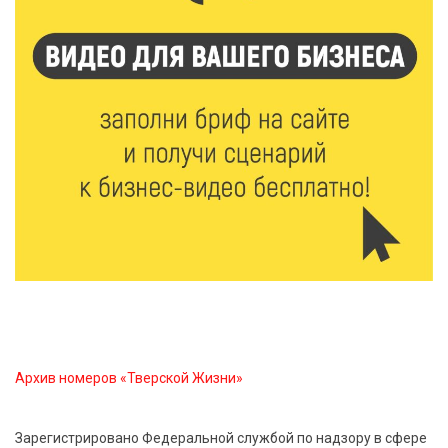
спортивной столицей России
6 Авг 2026 13:02
230
Рынок труда 2026: где в Тверской области самые
высокие зарплаты и как изменились доходы
6 Авг 2026 12:43
2312
Водителям автобусов в Тверской области
компенсируют ипотеку
6 Авг 2026 12:01
166
Развитие надпрофессиональных компетенций:
студенческий актив ТвГМУ посетил культурную
столицу России
Архив номеров «Тверской Жизни»
6 Авг 2026 11:31
261
Зарегистрировано Федеральной службой по надзору в сфере