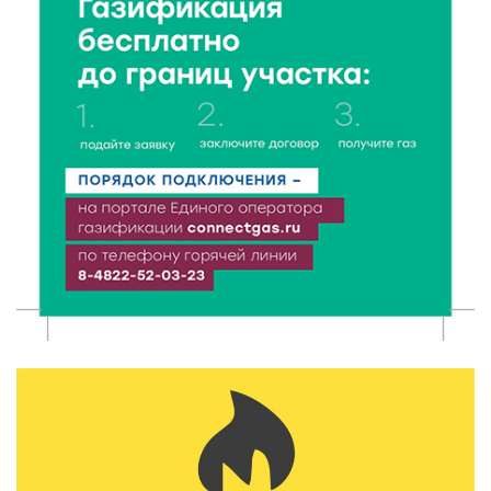
сентября
6 Авг 2026 15:01
129
От Твери до Москвы: выставка художника
Владимира Васильева о героях СВО проходит в РГБ
6 Авг 2026 14:55
105
В Твери создали соединения для кормовых
добавок, повышающие продуктивность
сельхозживотных
6 Авг 2026 14:01
157
Мультфильм своими руками: в Твери дети сняли
ленту по мотивам басни «Карась»
6 Авг 2026 13:38
211
Виталий Королев: Тверская область станет