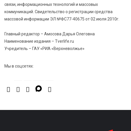
Уйти красиво: как жители Твери расстаются с
связи, информационных технологий и массовых
работодателями
коммуникаций. Свидетельство о регистрации средства
массовой информации ЭЛ №ФС77-40675 от 02 июля 2010г.
6 Авг 2026 11:25
255
В Твери обновили отделение гнойной хирургии
Главный редактор – Амосова Дарья Олеговна
Наименование издания – Tverlife.ru
Учредитель – ГАУ «РИА «Верхневолжье»
Мы в соцсетях: