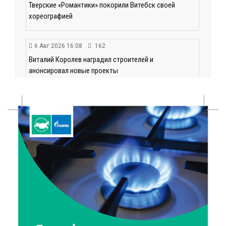
Тверские «Романтики» покорили Витебск своей
хореографией
6 Авг 2026 16:08
162
Виталий Королев наградил строителей и
анонсировал новые проекты
6 Авг 2026 16:02
58
Объем выдачи ипотеки в России вырос на 38%
6 Авг 2026 16:01
99
Калининские футболисты представят Тверскую
область на всероссийском марафоне «Земля
спорта»
6 Авг 2026 15:48
215
Голубев проверил школы и детсады Зубцова к 1